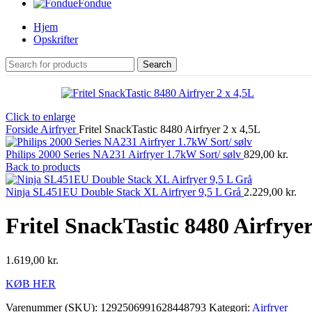
Fondue
Hjem
Opskrifter
Search
Click to enlarge
Forside
Airfryer
Fritel SnackTastic 8480 Airfryer 2 x 4,5L
Philips 2000 Series NA231 Airfryer 1.7kW Sort/ sølv
829,00
kr.
Back to products
Ninja SL451EU Double Stack XL Airfryer 9,5 L Grå
2.229,00
kr.
Fritel SnackTastic 8480 Airfryer
1.619,00
kr.
KØB HER
Varenummer (SKU):
1292506991628448793
Kategori:
Airfryer