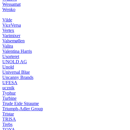
Wessamat
Wenko
Vilde
ViceVersa
Vertex
Varimixer
Valsemøllen
Valira
Valentina Harris
Usorteret
UNOLD AG
Unold
Universal Blue
Uncanny Brands
UFESA
ucznik
Typhur
Turbine
Trude Eide Straume
Triumph-Adler Group
Tristar
TRISA
Trebs
TOYA