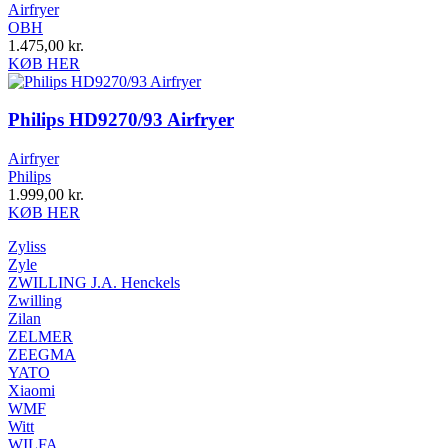
Airfryer
OBH
1.475,00
kr.
KØB HER
Philips HD9270/93 Airfryer
Airfryer
Philips
1.999,00
kr.
KØB HER
Zyliss
Zyle
ZWILLING J.A. Henckels
Zwilling
Zilan
ZELMER
ZEEGMA
YATO
Xiaomi
WMF
Witt
WILFA