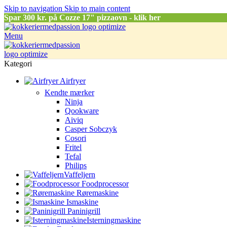
Skip to navigation
Skip to main content
Spar
300 kr. på Cozze 17" pizzaovn - klik her
Menu
Kategori
Airfryer
Kendte mærker
Ninja
Qookware
Aiviq
Casper Sobczyk
Cosori
Fritel
Tefal
Philips
Vaffeljern
Foodprocessor
Røremaskine
Ismaskine
Paninigrill
Isterningmaskine