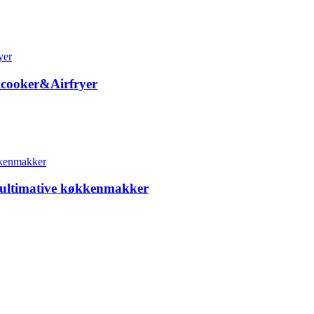
ticooker&Airfryer
n ultimative køkkenmakker