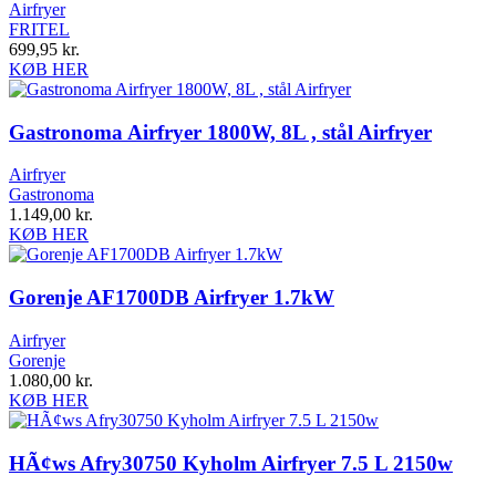
Airfryer
FRITEL
699,95
kr.
KØB HER
Gastronoma Airfryer 1800W, 8L , stål Airfryer
Airfryer
Gastronoma
1.149,00
kr.
KØB HER
Gorenje AF1700DB Airfryer 1.7kW
Airfryer
Gorenje
1.080,00
kr.
KØB HER
HÃ¢ws Afry30750 Kyholm Airfryer 7.5 L 2150w