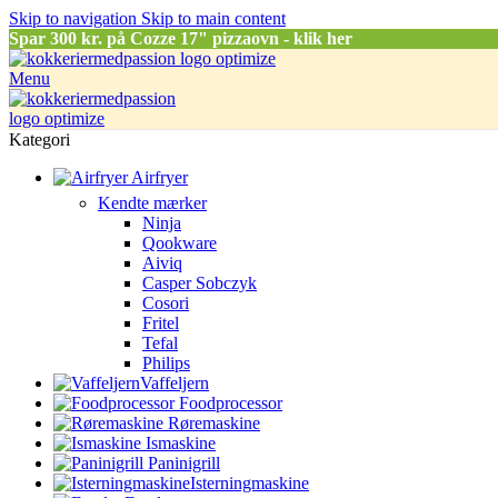
Skip to navigation
Skip to main content
Spar
300 kr. på Cozze 17" pizzaovn - klik her
Menu
Kategori
Airfryer
Kendte mærker
Ninja
Qookware
Aiviq
Casper Sobczyk
Cosori
Fritel
Tefal
Philips
Vaffeljern
Foodprocessor
Røremaskine
Ismaskine
Paninigrill
Isterningmaskine