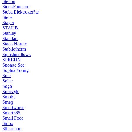
Stelton
Steel-Function
Steba Elektroger?te
Steba
Stayer
STAUB
Stanley
Standart
Staco Nordic
Stabilotherm
Squishmallows
SPREHN
Sponge See
Sophia Young
Solis
Solac
Sogo
Sobczyk
Smoby
Smeg
Smartwares
Smart365
Small Foot
Sinbo
Silikomart