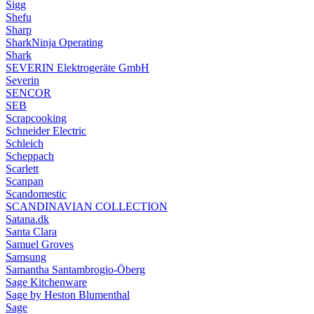
Sigg
Shefu
Sharp
SharkNinja Operating
Shark
SEVERIN Elektrogeräte GmbH
Severin
SENCOR
SEB
Scrapcooking
Schneider Electric
Schleich
Scheppach
Scarlett
Scanpan
Scandomestic
SCANDINAVIAN COLLECTION
Satana.dk
Santa Clara
Samuel Groves
Samsung
Samantha Santambrogio-Öberg
Sage Kitchenware
Sage by Heston Blumenthal
Sage