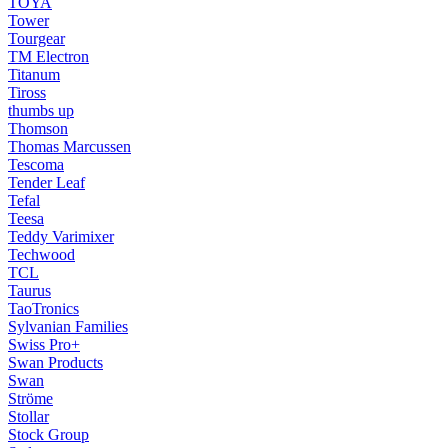
TOYA
Tower
Tourgear
TM Electron
Titanum
Tiross
thumbs up
Thomson
Thomas Marcussen
Tescoma
Tender Leaf
Tefal
Teesa
Teddy Varimixer
Techwood
TCL
Taurus
TaoTronics
Sylvanian Families
Swiss Pro+
Swan Products
Swan
Ströme
Stollar
Stock Group