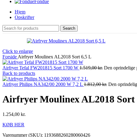
Fondue
Hjem
Opskrifter
Search
Click to enlarge
Forside
Airfryer Moulinex AL2018 Sort 6,5 L
Airfryer Tefal FW201815 Sort 1700 W
1.519,00
kr.
Den oprindelige p
Back to products
Airfryer Philips NA342/00 2000 W 7,2 L
1.812,00
kr.
Den oprindelige
Airfryer Moulinex AL2018 Sort 
1.254,00
kr.
KØB HER
Varenummer (SKU):
1193688260280060426