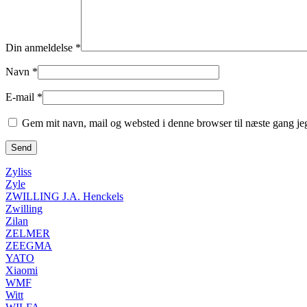
Din anmeldelse
*
Navn
*
E-mail
*
Gem mit navn, mail og websted i denne browser til næste gang j
Zyliss
Zyle
ZWILLING J.A. Henckels
Zwilling
Zilan
ZELMER
ZEEGMA
YATO
Xiaomi
WMF
Witt