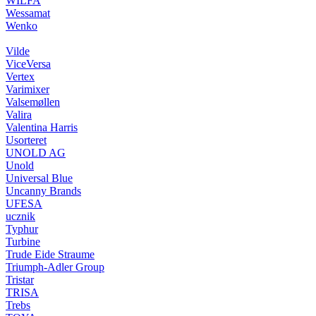
WILFA
Wessamat
Wenko
Vilde
ViceVersa
Vertex
Varimixer
Valsemøllen
Valira
Valentina Harris
Usorteret
UNOLD AG
Unold
Universal Blue
Uncanny Brands
UFESA
ucznik
Typhur
Turbine
Trude Eide Straume
Triumph-Adler Group
Tristar
TRISA
Trebs