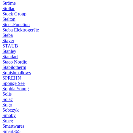
Ströme
Stollar
Stock Group
Stelton
Steel-Function
Steba Elektroger?te
Steba
Stayer
STAUB
Stanley
Standart
Staco Nordic
Stabilotherm
Squishmallows
SPREHN
Sponge See
Sophia Young
Solis
Solac
Sogo
Sobczyk
Smoby
Smeg
Smartwares
Smart365