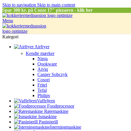
Skip to navigation
Skip to main content
Spar
300 kr. på Cozze 17" pizzaovn - klik her
Menu
Kategori
Airfryer
Kendte mærker
Ninja
Qookware
Aiviq
Casper Sobczyk
Cosori
Fritel
Tefal
Philips
Vaffeljern
Foodprocessor
Røremaskine
Ismaskine
Paninigrill
Isterningmaskine