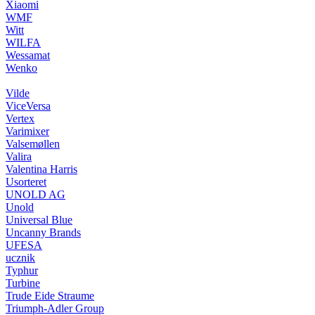
Xiaomi
WMF
Witt
WILFA
Wessamat
Wenko
Vilde
ViceVersa
Vertex
Varimixer
Valsemøllen
Valira
Valentina Harris
Usorteret
UNOLD AG
Unold
Universal Blue
Uncanny Brands
UFESA
ucznik
Typhur
Turbine
Trude Eide Straume
Triumph-Adler Group