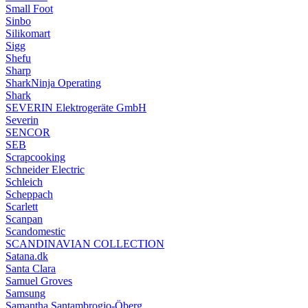
Small Foot
Sinbo
Silikomart
Sigg
Shefu
Sharp
SharkNinja Operating
Shark
SEVERIN Elektrogeräte GmbH
Severin
SENCOR
SEB
Scrapcooking
Schneider Electric
Schleich
Scheppach
Scarlett
Scanpan
Scandomestic
SCANDINAVIAN COLLECTION
Satana.dk
Santa Clara
Samuel Groves
Samsung
Samantha Santambrogio-Öberg