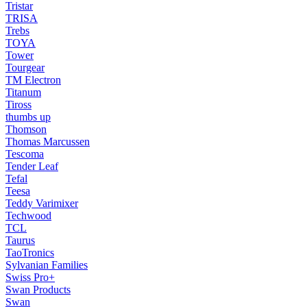
Tristar
TRISA
Trebs
TOYA
Tower
Tourgear
TM Electron
Titanum
Tiross
thumbs up
Thomson
Thomas Marcussen
Tescoma
Tender Leaf
Tefal
Teesa
Teddy Varimixer
Techwood
TCL
Taurus
TaoTronics
Sylvanian Families
Swiss Pro+
Swan Products
Swan