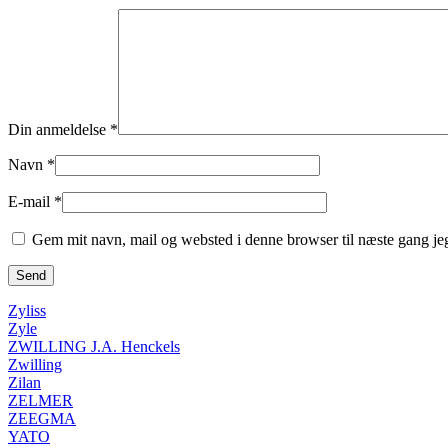
Din anmeldelse
*
Navn
*
E-mail
*
Gem mit navn, mail og websted i denne browser til næste gang j
Zyliss
Zyle
ZWILLING J.A. Henckels
Zwilling
Zilan
ZELMER
ZEEGMA
YATO