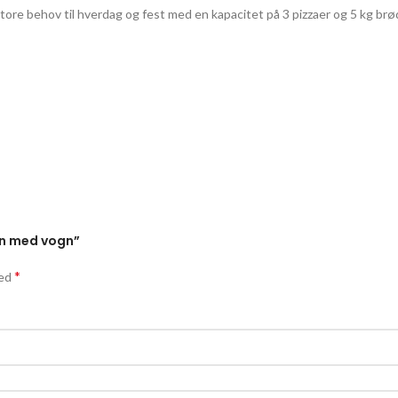
ore behov til hverdag og fest med en kapacitet på 3 pizzaer og 5 kg brø
vn med vogn”
*
med