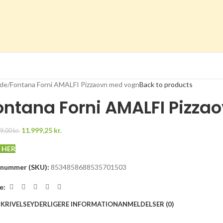
ide
Fontana Forni AMALFI Pizzaovn med vogn
Back to products
ontana Forni AMALFI Pizza
11.999,25
kr.
99,00
kr.
 HER
enummer (SKU):
8534858688535701503
e:
KRIVELSE
YDERLIGERE INFORMATION
ANMELDELSER (0)