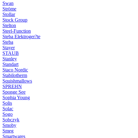
Swan
Ströme
Stollar
Stock Group
Stelton
Steel-Function
Steba Elektroger?te
Steba
Stayer
STAUB
Stanley
Standart
Staco Nordic
Stabilotherm
Squishmallows
SPREHN
Sponge See
Sophia Young
Solis
Solac
Sogo
Sobczyk
Smoby
Smeg
Smartwares