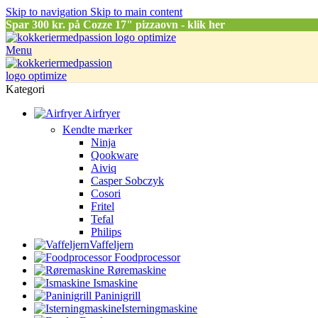
Skip to navigation
Skip to main content
Spar
300 kr. på Cozze 17" pizzaovn - klik her
Menu
Kategori
Airfryer
Kendte mærker
Ninja
Qookware
Aiviq
Casper Sobczyk
Cosori
Fritel
Tefal
Philips
Vaffeljern
Foodprocessor
Røremaskine
Ismaskine
Paninigrill
Isterningmaskine