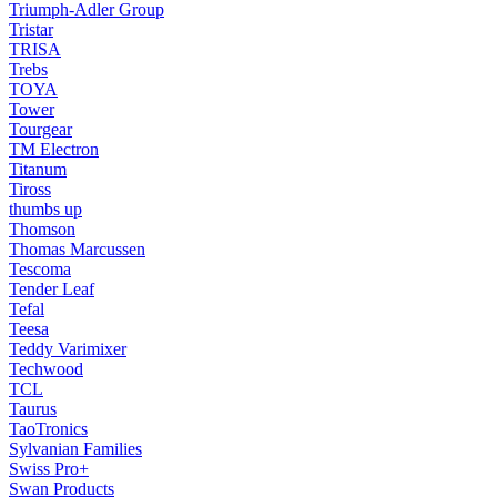
Triumph-Adler Group
Tristar
TRISA
Trebs
TOYA
Tower
Tourgear
TM Electron
Titanum
Tiross
thumbs up
Thomson
Thomas Marcussen
Tescoma
Tender Leaf
Tefal
Teesa
Teddy Varimixer
Techwood
TCL
Taurus
TaoTronics
Sylvanian Families
Swiss Pro+
Swan Products