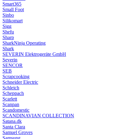
Smart365
Small Foot
Sinbo
Silikomart
Sigg
Shefu
Sharp
SharkNinja Operating
Shark
SEVERIN Elektrogeräte GmbH
Severin
SENCOR
SEB
Scrapcooking
Schneider Electric
Schleich
Scheppach
Scarlett
Scanpan
Scandomestic
SCANDINAVIAN COLLECTION
Satana.dk
Santa Clara
Samuel Groves
Samsung