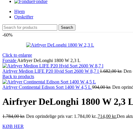
Fondue
Hjem
Opskrifter
Search
-60%
Click to enlarge
Forside
Airfryer DeLonghi 1800 W 2,3 L
Airfryer Medion LIFE P20 Hvid Sort 2600 W 8,7 l
1.682,00
kr.
Den o
Back to products
Airfryer Continental Edison Sort 1400 W 4,5 L
994,00
kr.
Den oprinde
Airfryer DeLonghi 1800 W 2,3 
1.784,00
kr.
Den oprindelige pris var: 1.784,00 kr..
714,00
kr.
Den aktue
KØB HER