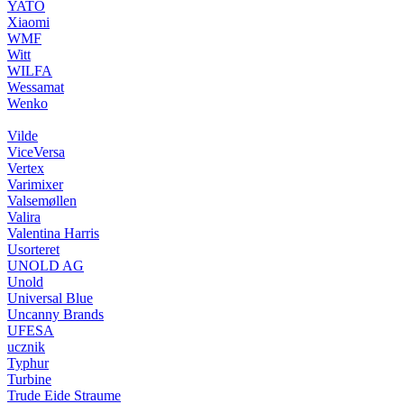
YATO
Xiaomi
WMF
Witt
WILFA
Wessamat
Wenko
Vilde
ViceVersa
Vertex
Varimixer
Valsemøllen
Valira
Valentina Harris
Usorteret
UNOLD AG
Unold
Universal Blue
Uncanny Brands
UFESA
ucznik
Typhur
Turbine
Trude Eide Straume