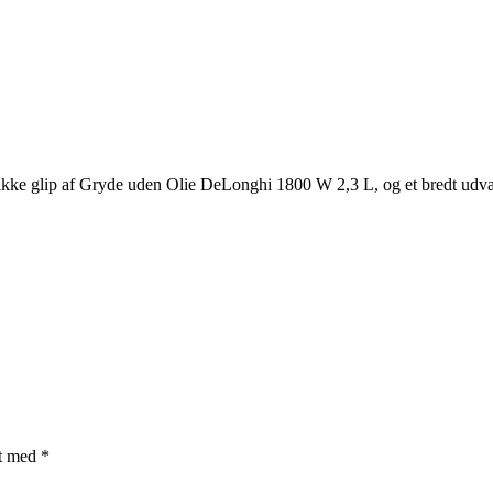
 gå ikke glip af Gryde uden Olie DeLonghi 1800 W 2,3 L, og et bredt u
et med
*