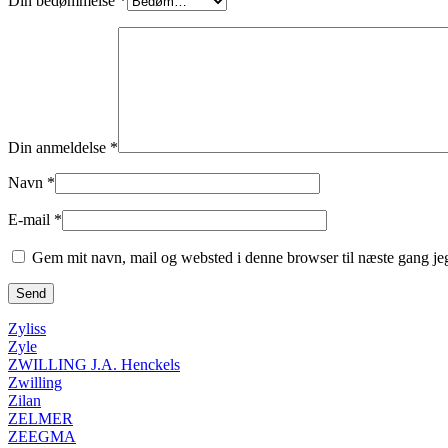
Din bedømmelse
*
Din anmeldelse
*
Navn
*
E-mail
*
Gem mit navn, mail og websted i denne browser til næste gang j
Zyliss
Zyle
ZWILLING J.A. Henckels
Zwilling
Zilan
ZELMER
ZEEGMA