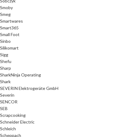
Sobczyk
Smoby
Smeg
Smartwares
Smart365
Small Foot
Sinbo
Silikomart
Sigg
Shefu
Sharp
SharkNinja Operating
Shark
SEVERIN Elektrogeräte GmbH
Severin
SENCOR
SEB
Scrapcooking
Schneider Electric
Schleich
Scheppach