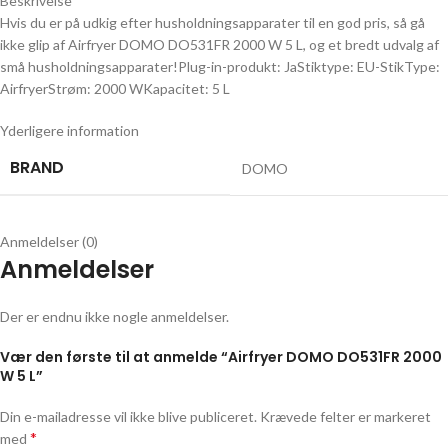
Beskrivelse
Hvis du er på udkig efter husholdningsapparater til en god pris, så gå
ikke glip af Airfryer DOMO DO531FR 2000 W 5 L, og et bredt udvalg af
små husholdningsapparater!Plug-in-produkt: JaStiktype: EU-StikType:
AirfryerStrøm: 2000 WKapacitet: 5 L
Yderligere information
BRAND
DOMO
Anmeldelser (0)
Anmeldelser
Der er endnu ikke nogle anmeldelser.
Vær den første til at anmelde “Airfryer DOMO DO531FR 2000
W 5 L”
Din e-mailadresse vil ikke blive publiceret.
Krævede felter er markeret
*
med