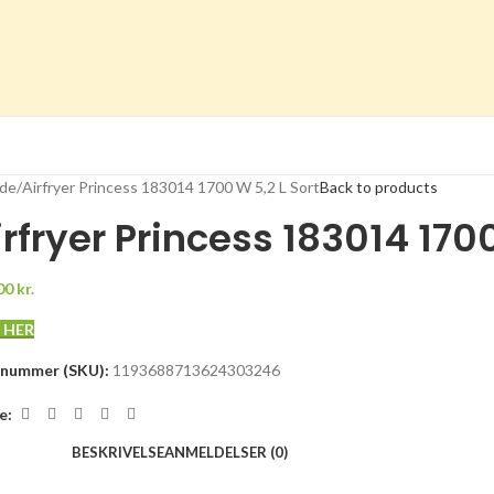
ide
Airfryer Princess 183014 1700 W 5,2 L Sort
Back to products
irfryer Princess 183014 1700
00
kr.
 HER
enummer (SKU):
1193688713624303246
e:
BESKRIVELSE
ANMELDELSER (0)