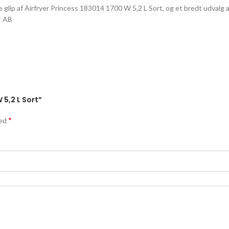
kke glip af Airfryer Princess 183014 1700 W 5,2 L Sort, og et bredt udva
: AB
 5,2 L Sort”
*
med