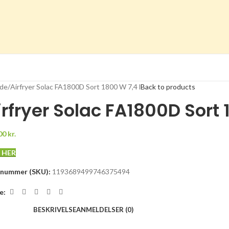
ide
Airfryer Solac FA1800D Sort 1800 W 7,4 l
Back to products
irfryer Solac FA1800D Sort 
00
kr.
 HER
enummer (SKU):
1193689499746375494
e:
BESKRIVELSE
ANMELDELSER (0)