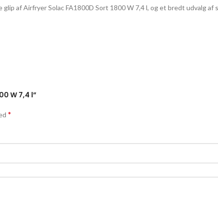
kke glip af Airfryer Solac FA1800D Sort 1800 W 7,4 l, og et bredt udvalg 
00 W 7,4 l”
*
med