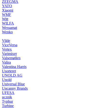
ZEEGMA
YATO
Xiaomi
WMF
Witt
WILFA
Wessamat
Wenko
Vilde
ViceVersa
Vertex
Varimixer
Valsemøllen
Valira
Valentina Harris
Usorteret
UNOLD AG
Unold
Universal Blue
Uncanny Brands
UFESA
ucznik
Typhur
Turbine