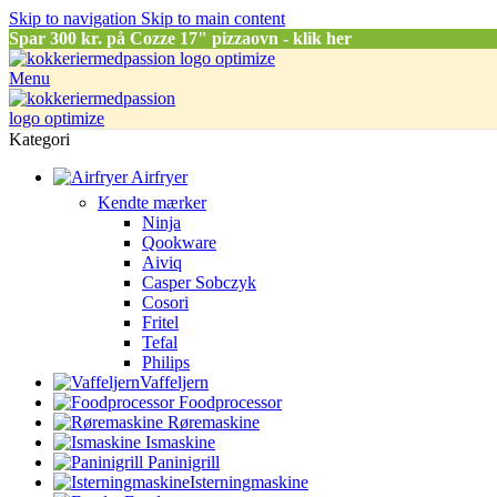
Skip to navigation
Skip to main content
Spar
300 kr. på Cozze 17" pizzaovn - klik her
Menu
Kategori
Airfryer
Kendte mærker
Ninja
Qookware
Aiviq
Casper Sobczyk
Cosori
Fritel
Tefal
Philips
Vaffeljern
Foodprocessor
Røremaskine
Ismaskine
Paninigrill
Isterningmaskine