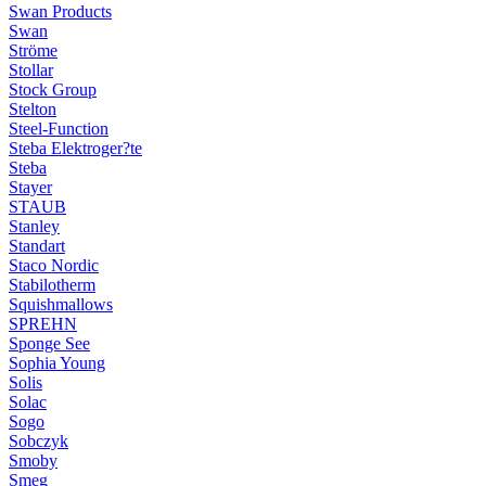
Swan Products
Swan
Ströme
Stollar
Stock Group
Stelton
Steel-Function
Steba Elektroger?te
Steba
Stayer
STAUB
Stanley
Standart
Staco Nordic
Stabilotherm
Squishmallows
SPREHN
Sponge See
Sophia Young
Solis
Solac
Sogo
Sobczyk
Smoby
Smeg