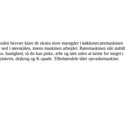
n uden besvær klare de ekstra store mængder i køkkenet.øremaskinen
te ned i røreskålen, imens maskinen arbejder. Røremaskinen står stabilt
. hastighed, så du kan piske, ælte og røre uden at larme for meget i
piskeris, dejkrog og K-spade. Tilbehørsdele tåler opvaskemaskine.