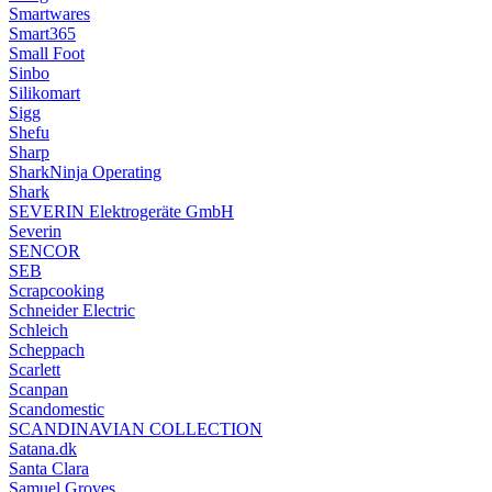
Smartwares
Smart365
Small Foot
Sinbo
Silikomart
Sigg
Shefu
Sharp
SharkNinja Operating
Shark
SEVERIN Elektrogeräte GmbH
Severin
SENCOR
SEB
Scrapcooking
Schneider Electric
Schleich
Scheppach
Scarlett
Scanpan
Scandomestic
SCANDINAVIAN COLLECTION
Satana.dk
Santa Clara
Samuel Groves