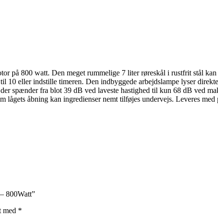
r på 800 watt. Den meget rummelige 7 liter røreskål i rustfrit stål ka
 1 til 10 eller indstille timeren. Den indbyggede arbejdslampe lyser direk
der spænder fra blot 39 dB ved laveste hastighed til kun 68 dB ved maks
em lågets åbning kan ingredienser nemt tilføjes undervejs. Leveres med 
 – 800Watt”
et med
*