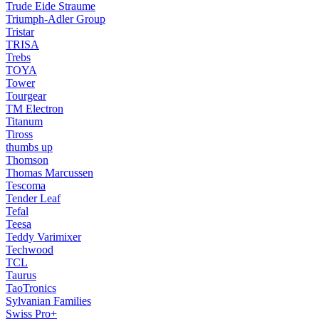
Trude Eide Straume
Triumph-Adler Group
Tristar
TRISA
Trebs
TOYA
Tower
Tourgear
TM Electron
Titanum
Tiross
thumbs up
Thomson
Thomas Marcussen
Tescoma
Tender Leaf
Tefal
Teesa
Teddy Varimixer
Techwood
TCL
Taurus
TaoTronics
Sylvanian Families
Swiss Pro+