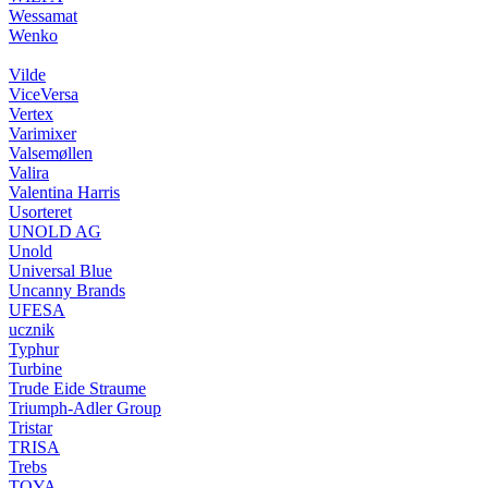
Wessamat
Wenko
Vilde
ViceVersa
Vertex
Varimixer
Valsemøllen
Valira
Valentina Harris
Usorteret
UNOLD AG
Unold
Universal Blue
Uncanny Brands
UFESA
ucznik
Typhur
Turbine
Trude Eide Straume
Triumph-Adler Group
Tristar
TRISA
Trebs
TOYA