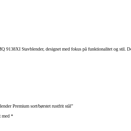
138XI Stavblender, designet med fokus på funktionalitet og stil. Denne 
der Premium sort/børstet rustfrit stål”
et med
*