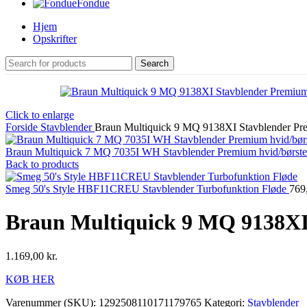
Fondue
Hjem
Opskrifter
Search
Click to enlarge
Forside
Stavblender
Braun Multiquick 9 MQ 9138XI Stavblender Premiu
Braun Multiquick 7 MQ 7035I WH Stavblender Premium hvid/børstet r
Back to products
Smeg 50's Style HBF11CREU Stavblender Turbofunktion Fløde
769
Braun Multiquick 9 MQ 9138XI S
1.169,00
kr.
KØB HER
Varenummer (SKU):
1292508110171179765
Kategori:
Stavblender