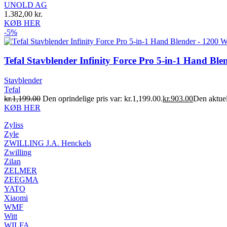
UNOLD AG
1.382,00
kr.
KØB HER
-5%
Tefal Stavblender Infinity Force Pro 5-in-1 Hand Bl
Stavblender
Tefal
kr.1,199.00
Den oprindelige pris var: kr.1,199.00.
kr.903.00
Den aktuel
KØB HER
Zyliss
Zyle
ZWILLING J.A. Henckels
Zwilling
Zilan
ZELMER
ZEEGMA
YATO
Xiaomi
WMF
Witt
WILFA