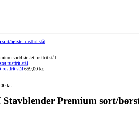
m sort/børstet rustfrit stål
ustfrit stål
659,00
kr.
,00
kr.
tavblender Premium sort/børstet