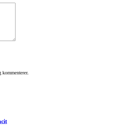
eg kommenterer.
cit