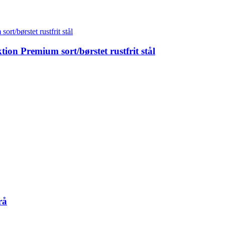
n Premium sort/børstet rustfrit stål
rå