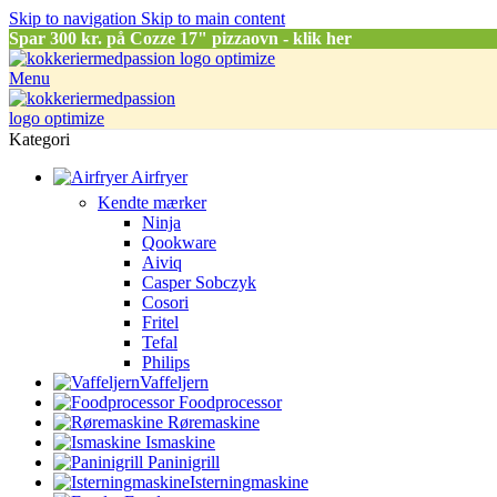
Skip to navigation
Skip to main content
Spar
300 kr. på Cozze 17" pizzaovn - klik her
Menu
Kategori
Airfryer
Kendte mærker
Ninja
Qookware
Aiviq
Casper Sobczyk
Cosori
Fritel
Tefal
Philips
Vaffeljern
Foodprocessor
Røremaskine
Ismaskine
Paninigrill
Isterningmaskine