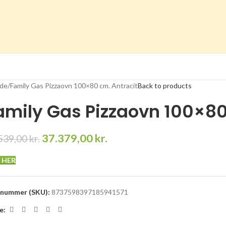
ide
Family Gas Pizzaovn 100×80 cm. Antracit
Back to products
amily Gas Pizzaovn 100×80
37.379,00
kr.
539,00
kr.
 HER
enummer (SKU):
8737598397185941571
e: