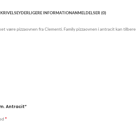
KRIVELSE
YDERLIGERE INFORMATION
ANMELDELSER (0)
kket være pizzaovnen fra Clementi. Family pizzaovnen i antracit kan tilber
m. Antracit”
*
med