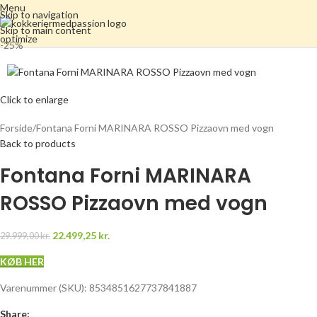
Menu
Skip to navigation
Skip to main content
-25%
Click to enlarge
Forside
Fontana Forni MARINARA ROSSO Pizzaovn med vogn
Back to products
Fontana Forni MARINARA
ROSSO Pizzaovn med vogn
22.499,25
kr.
29.999,00
kr.
KØB HER
Varenummer (SKU):
8534851627737841887
Share: