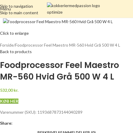
Skip to navigation
Menu
Skip to main content
Click to enlarge
Forside
Foodprocessor Feel Maestro MR-560 Hvid Grå 500 W 4 L
Back to products
Foodprocessor Feel Maestro
MR-560 Hvid Grå 500 W 4 L
532,00
kr.
KØB HER
Varenummer (SKU):
1193687873144040289
Share:
BESKRIVELSE
ANMELDELSER (0)