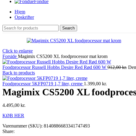
Fondue
Hjem
Opskrifter
Search
Click to enlarge
Forside
Magimix CS5200 XL foodprocessor mat krom
Foodprocessor Russell Hobbs Desire Red Rød 600 W
912,00
kr.
Den 
Back to products
Foodprocessor 5KFP0719 1,7 liter, creme
1.399,00
kr.
Magimix CS5200 XL foodproces
4.495,00
kr.
KØB HER
Varenummer (SKU):
8140886683341747493
Share: