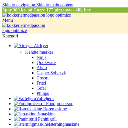
Skip to navigation
Skip to main content
Spar
300 kr. på Cozze 17" pizzaovn - klik her
Menu
Kategori
Airfryer
Kendte mærker
Ninja
Qookware
Aiviq
Casper Sobczyk
Cosori
Fritel
Tefal
Philips
Vaffeljern
Foodprocessor
Røremaskine
Ismaskine
Paninigrill
Isterningmaskine