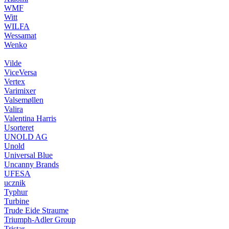
WMF
Witt
WILFA
Wessamat
Wenko
Vilde
ViceVersa
Vertex
Varimixer
Valsemøllen
Valira
Valentina Harris
Usorteret
UNOLD AG
Unold
Universal Blue
Uncanny Brands
UFESA
ucznik
Typhur
Turbine
Trude Eide Straume
Triumph-Adler Group
Tristar