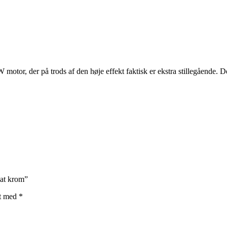
or, der på trods af den høje effekt faktisk er ekstra stillegående. Den 
at krom”
et med
*