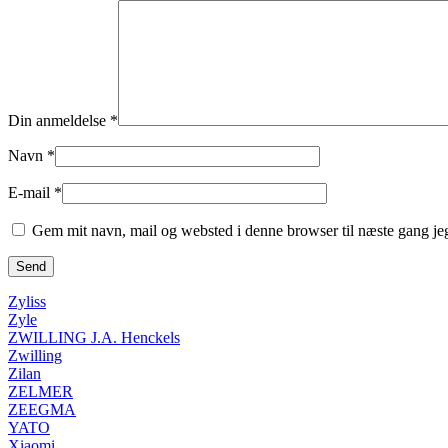
Din anmeldelse
*
Navn
*
E-mail
*
Gem mit navn, mail og websted i denne browser til næste gang j
Zyliss
Zyle
ZWILLING J.A. Henckels
Zwilling
Zilan
ZELMER
ZEEGMA
YATO
Xiaomi