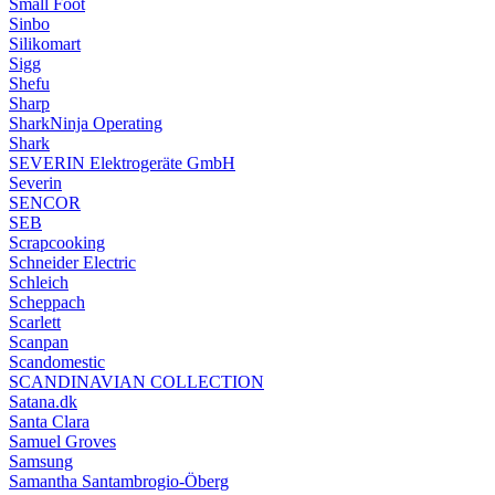
Small Foot
Sinbo
Silikomart
Sigg
Shefu
Sharp
SharkNinja Operating
Shark
SEVERIN Elektrogeräte GmbH
Severin
SENCOR
SEB
Scrapcooking
Schneider Electric
Schleich
Scheppach
Scarlett
Scanpan
Scandomestic
SCANDINAVIAN COLLECTION
Satana.dk
Santa Clara
Samuel Groves
Samsung
Samantha Santambrogio-Öberg