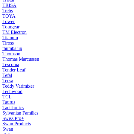
TRISA
Trebs
TOYA
Tower
Tourgear
TM Electron
Titanum
Tiross
thumbs up
Thomson
Thomas Marcussen
Tescoma
Tender Leaf
Tefal
Teesa
Teddy Varimixer
Techwood
TCL
Taurus
TaoTronics
Sylvanian Families
Swiss Pro+
Swan Products
Swan