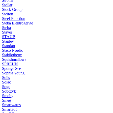
Ströme
Stollar
Stock Group
Stelton
Steel-Function
Steba Elektroger?te
Steba
Stayer
STAUB
Stanley
Standart
Staco Nordic
Stabilotherm
Squishmallows
SPREHN
Sponge See
Sophia Young
Solis
Solac
Sogo
Sobczyk
Smoby
Smeg
Smartwares
Smart365