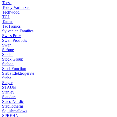
Teesa
Teddy Varimixer
Techwood
TCL
Taurus
TaoTronics
Sylvanian Families
Swiss Pro+
Swan Products
Swan
Ströme
Stollar
Stock Group
Stelton
Steel-Function
Steba Elektroger?te
Steba
Stayer
STAUB
Stanley
Standart
Staco Nordic
Stabilotherm
Squishmallows
SPREHN