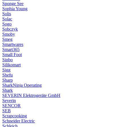
Sponge See
Sophia Young
Solis
Solac
Sogo
Sobczyk
Smoby
Smeg
Smartwares
Smart365
Small Foot
Sinbo
Silikomart
Sigg
Shefu
Sharp
SharkNinja Operating
Shark
SEVERIN Elektrogeräte GmbH
Severin
SENCOR
SEB
Scrapcooking
Schneider Electric
Schleich