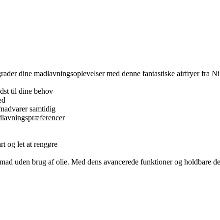
grader dine madlavningsoplevelser med denne fantastiske airfryer fra Ni
edst til dine behov
ed
e madvarer samtidig
adlavningspræferencer
t og let at rengøre
er mad uden brug af olie. Med dens avancerede funktioner og holdbare de