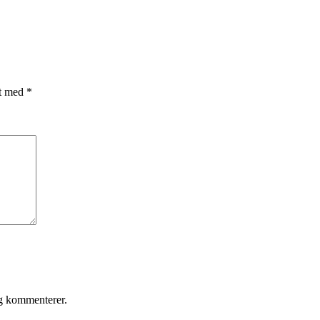
et med
*
eg kommenterer.