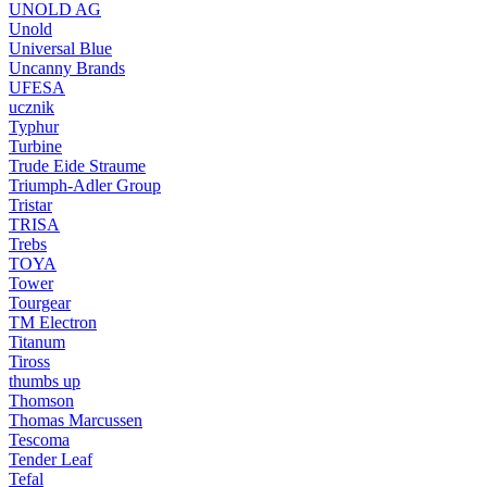
UNOLD AG
Unold
Universal Blue
Uncanny Brands
UFESA
ucznik
Typhur
Turbine
Trude Eide Straume
Triumph-Adler Group
Tristar
TRISA
Trebs
TOYA
Tower
Tourgear
TM Electron
Titanum
Tiross
thumbs up
Thomson
Thomas Marcussen
Tescoma
Tender Leaf
Tefal