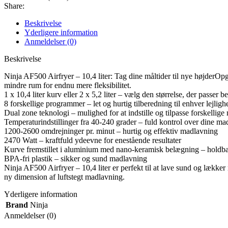
Share:
Beskrivelse
Yderligere information
Anmeldelser (0)
Beskrivelse
Ninja AF500 Airfryer – 10,4 liter: Tag dine måltider til nye højderOp
mindre rum for endnu mere fleksibilitet.
1 x 10,4 liter kurv eller 2 x 5,2 liter – vælg den størrelse, der passer b
8 forskellige programmer – let og hurtig tilberedning til enhver lejligh
Dual zone teknologi – mulighed for at indstille og tilpasse forskellig
Temperaturindstillinger fra 40-240 grader – fuld kontrol over dine m
1200-2600 omdrejninger pr. minut – hurtig og effektiv madlavning
2470 Watt – kraftfuld ydeevne for enestående resultater
Kurve fremstillet i aluminium med nano-keramisk belægning – holdbar
BPA-fri plastik – sikker og sund madlavning
Ninja AF500 Airfryer – 10,4 liter er perfekt til at lave sund og lækk
ny dimension af luftstegt madlavning.
Yderligere information
Brand
Ninja
Anmeldelser (0)