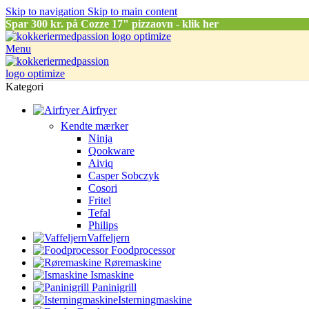
Skip to navigation
Skip to main content
Spar
300 kr. på Cozze 17" pizzaovn - klik her
Menu
Kategori
Airfryer
Kendte mærker
Ninja
Qookware
Aiviq
Casper Sobczyk
Cosori
Fritel
Tefal
Philips
Vaffeljern
Foodprocessor
Røremaskine
Ismaskine
Paninigrill
Isterningmaskine