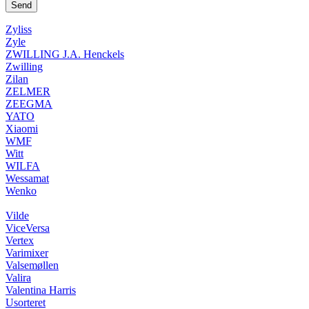
Zyliss
Zyle
ZWILLING J.A. Henckels
Zwilling
Zilan
ZELMER
ZEEGMA
YATO
Xiaomi
WMF
Witt
WILFA
Wessamat
Wenko
Vilde
ViceVersa
Vertex
Varimixer
Valsemøllen
Valira
Valentina Harris
Usorteret