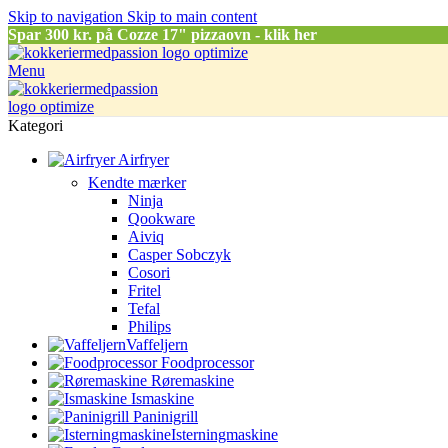
Skip to navigation
Skip to main content
Spar
300 kr. på Cozze 17" pizzaovn - klik her
Menu
Kategori
Airfryer
Kendte mærker
Ninja
Qookware
Aiviq
Casper Sobczyk
Cosori
Fritel
Tefal
Philips
Vaffeljern
Foodprocessor
Røremaskine
Ismaskine
Paninigrill
Isterningmaskine