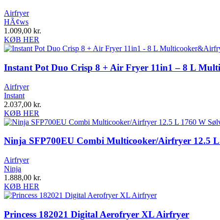
Airfryer
HÃ¢ws
1.009,00
kr.
KØB HER
Instant Pot Duo Crisp 8 + Air Fryer 11in1 – 8 L Mul
Airfryer
Instant
2.037,00
kr.
KØB HER
Ninja SFP700EU Combi Multicooker/Airfryer 12.5 L
Airfryer
Ninja
1.888,00
kr.
KØB HER
Princess 182021 Digital Aerofryer XL Airfryer