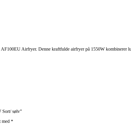
 AF100EU Airfryer. Denne kraftfulde airfryer på 1550W kombinerer luft
 Sort/ sølv”
et med
*