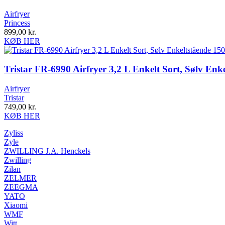
Airfryer
Princess
899,00
kr.
KØB HER
Tristar FR-6990 Airfryer 3,2 L Enkelt Sort, Sølv En
Airfryer
Tristar
749,00
kr.
KØB HER
Zyliss
Zyle
ZWILLING J.A. Henckels
Zwilling
Zilan
ZELMER
ZEEGMA
YATO
Xiaomi
WMF
Witt