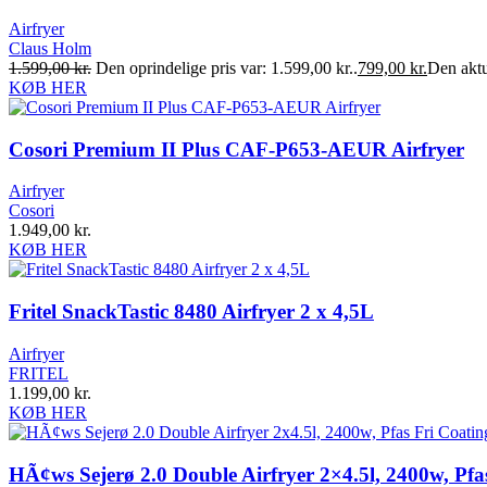
Airfryer
Claus Holm
1.599,00
kr.
Den oprindelige pris var: 1.599,00 kr..
799,00
kr.
Den aktue
KØB HER
Cosori Premium II Plus CAF-P653-AEUR Airfryer
Airfryer
Cosori
1.949,00
kr.
KØB HER
Fritel SnackTastic 8480 Airfryer 2 x 4,5L
Airfryer
FRITEL
1.199,00
kr.
KØB HER
HÃ¢ws Sejerø 2.0 Double Airfryer 2×4.5l, 2400w, Pfa