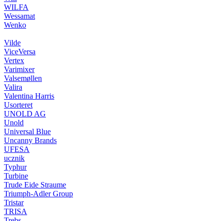
WILFA
Wessamat
Wenko
Vilde
ViceVersa
Vertex
Varimixer
Valsemøllen
Valira
Valentina Harris
Usorteret
UNOLD AG
Unold
Universal Blue
Uncanny Brands
UFESA
ucznik
Typhur
Turbine
Trude Eide Straume
Triumph-Adler Group
Tristar
TRISA
Trebs