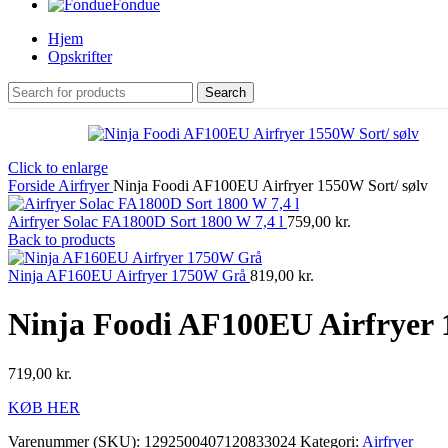
Fondue
Hjem
Opskrifter
Search
Click to enlarge
Forside
Airfryer
Ninja Foodi AF100EU Airfryer 1550W Sort/ sølv
Airfryer Solac FA1800D Sort 1800 W 7,4 l
759,00
kr.
Back to products
Ninja AF160EU Airfryer 1750W Grå
819,00
kr.
Ninja Foodi AF100EU Airfryer 
719,00
kr.
KØB HER
Varenummer (SKU):
1292500407120833024
Kategori:
Airfryer