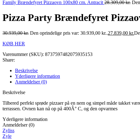
Family Brændefyret Pizzaovn 100x80 cm. Antracit
28.309,00
kr.
Den 
Pizza Party Brændefyret Pizzao
30.939,00
kr.
Den oprindelige pris var: 30.939,00 kr..
27.839,00
kr.
Den
KØB HER
Varenummer (SKU):
8737597482075935153
Share:
Beskrivelse
Yderligere information
Anmeldelser (0)
Beskrivelse
Tilbered perfekt sprøde pizzaer på en nem og simpel måde takket være
terrassen. Ovnen kan nå op på 400Â° C, og den opvarmes
Yderligere information
Anmeldelser (0)
Zyliss
Zyle