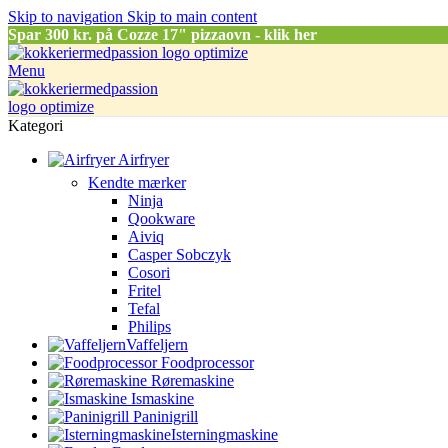
Skip to navigation
Skip to main content
Spar
300 kr. på Cozze 17" pizzaovn - klik her
Menu
Kategori
Airfryer
Kendte mærker
Ninja
Qookware
Aiviq
Casper Sobczyk
Cosori
Fritel
Tefal
Philips
Vaffeljern
Foodprocessor
Røremaskine
Ismaskine
Paninigrill
Isterningmaskine