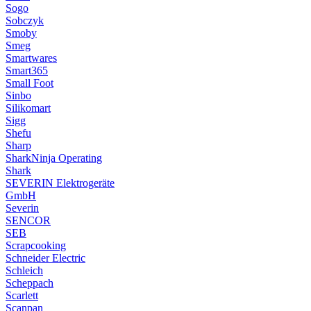
Sogo
Sobczyk
Smoby
Smeg
Smartwares
Smart365
Small Foot
Sinbo
Silikomart
Sigg
Shefu
Sharp
SharkNinja Operating
Shark
SEVERIN Elektrogeräte
GmbH
Severin
SENCOR
SEB
Scrapcooking
Schneider Electric
Schleich
Scheppach
Scarlett
Scanpan