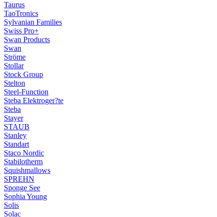
Taurus
TaoTronics
Sylvanian Families
Swiss Pro+
Swan Products
Swan
Ströme
Stollar
Stock Group
Stelton
Steel-Function
Steba Elektroger?te
Steba
Stayer
STAUB
Stanley
Standart
Staco Nordic
Stabilotherm
Squishmallows
SPREHN
Sponge See
Sophia Young
Solis
Solac