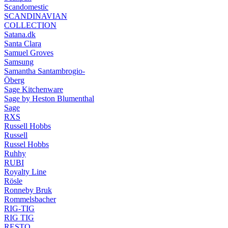
Scandomestic
SCANDINAVIAN
COLLECTION
Satana.dk
Santa Clara
Samuel Groves
Samsung
Samantha Santambrogio-
Öberg
Sage Kitchenware
Sage by Heston Blumenthal
Sage
RXS
Russell Hobbs
Russell
Russel Hobbs
Ruhhy
RUBI
Royalty Line
Rösle
Ronneby Bruk
Rommelsbacher
RIG-TIG
RIG TIG
RESTO