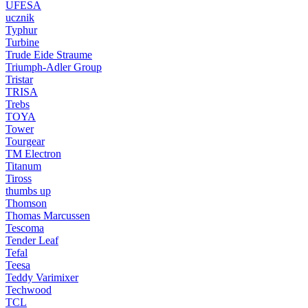
UFESA
ucznik
Typhur
Turbine
Trude Eide Straume
Triumph-Adler Group
Tristar
TRISA
Trebs
TOYA
Tower
Tourgear
TM Electron
Titanum
Tiross
thumbs up
Thomson
Thomas Marcussen
Tescoma
Tender Leaf
Tefal
Teesa
Teddy Varimixer
Techwood
TCL