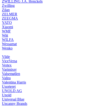
ZWILLING J.A. Henckels
Zwilling
Zilan
ZELMER
ZEEGMA
YATO
Xiaomi
WMF
Witt
WILFA
Wessamat
Wenko
Vilde
ViceVersa
Vertex
Varimixer
Valsemøllen
Valira
Valentina Harris
Usorteret
UNOLD AG
Unold
Universal Blue
Uncanny Brands