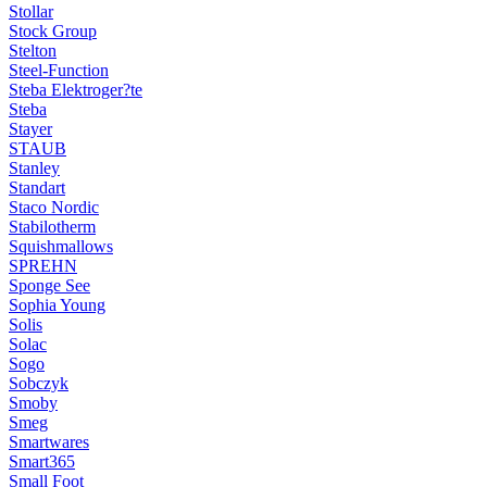
Stollar
Stock Group
Stelton
Steel-Function
Steba Elektroger?te
Steba
Stayer
STAUB
Stanley
Standart
Staco Nordic
Stabilotherm
Squishmallows
SPREHN
Sponge See
Sophia Young
Solis
Solac
Sogo
Sobczyk
Smoby
Smeg
Smartwares
Smart365
Small Foot