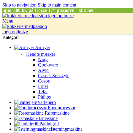
Skip to navigation
Skip to main content
Spar
300 kr. på Cozze 17" pizzaovn - klik her
Menu
Kategori
Airfryer
Kendte mærker
Ninja
Qookware
Aiviq
Casper Sobczyk
Cosori
Fritel
Tefal
Philips
Vaffeljern
Foodprocessor
Røremaskine
Ismaskine
Paninigrill
Isterningmaskine