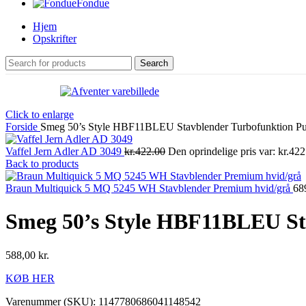
Fondue
Hjem
Opskrifter
Search
Click to enlarge
Forside
Smeg 50’s Style HBF11BLEU Stavblender Turbofunktion Pul
Vaffel Jern Adler AD 3049
kr.422.00
Den oprindelige pris var: kr.422
Back to products
Braun Multiquick 5 MQ 5245 WH Stavblender Premium hvid/grå
68
Smeg 50’s Style HBF11BLEU Sta
588,00
kr.
KØB HER
Varenummer (SKU):
1147780686041148542