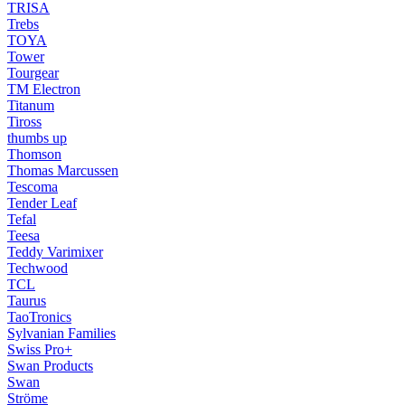
TRISA
Trebs
TOYA
Tower
Tourgear
TM Electron
Titanum
Tiross
thumbs up
Thomson
Thomas Marcussen
Tescoma
Tender Leaf
Tefal
Teesa
Teddy Varimixer
Techwood
TCL
Taurus
TaoTronics
Sylvanian Families
Swiss Pro+
Swan Products
Swan
Ströme