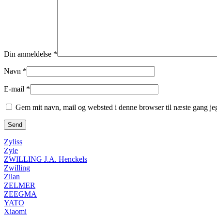
Din anmeldelse
*
Navn
*
E-mail
*
Gem mit navn, mail og websted i denne browser til næste gang j
Zyliss
Zyle
ZWILLING J.A. Henckels
Zwilling
Zilan
ZELMER
ZEEGMA
YATO
Xiaomi