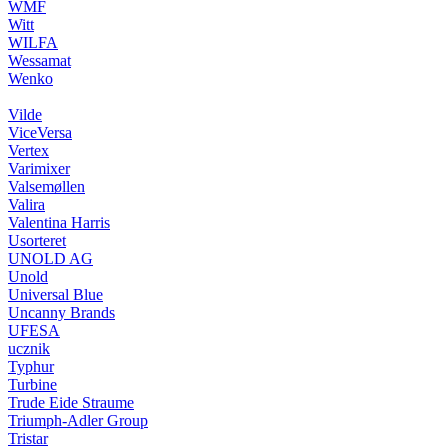
WMF
Witt
WILFA
Wessamat
Wenko
Vilde
ViceVersa
Vertex
Varimixer
Valsemøllen
Valira
Valentina Harris
Usorteret
UNOLD AG
Unold
Universal Blue
Uncanny Brands
UFESA
ucznik
Typhur
Turbine
Trude Eide Straume
Triumph-Adler Group
Tristar