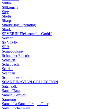
Sinbo
Silikomart
Sigg
Shefu
Sharp
SharkNinja Operating
Shark
SEVERIN Elektrogeräte GmbH
Severin
SENCOR
SEB
Scrapcooking
Schneider Electric
Schleich
Scheppach
Scarlett
Scanpan
Scandomestic
SCANDINAVIAN COLLECTION
Satana.dk
Santa Clara
Samuel Groves
Samsung
Samantha Santambrogio-Öberg
Sage Kitchenware