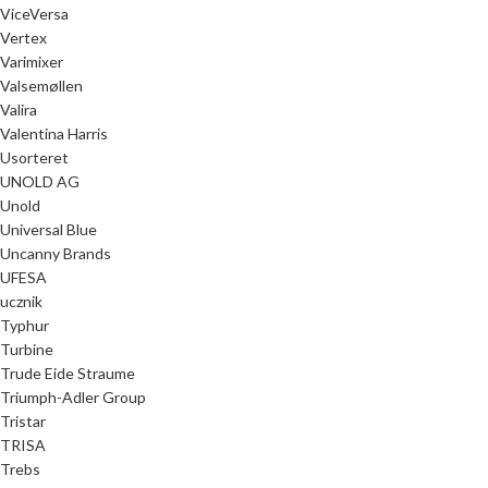
ViceVersa
Vertex
Varimixer
Valsemøllen
Valira
Valentina Harris
Usorteret
UNOLD AG
Unold
Universal Blue
Uncanny Brands
UFESA
ucznik
Typhur
Turbine
Trude Eide Straume
Triumph-Adler Group
Tristar
TRISA
Trebs