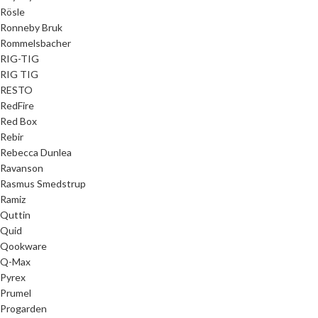
Rösle
Ronneby Bruk
Rommelsbacher
RIG-TIG
RIG TIG
RESTO
RedFire
Red Box
Rebir
Rebecca Dunlea
Ravanson
Rasmus Smedstrup
Ramiz
Quttin
Quid
Qookware
Q-Max
Pyrex
Prumel
Progarden