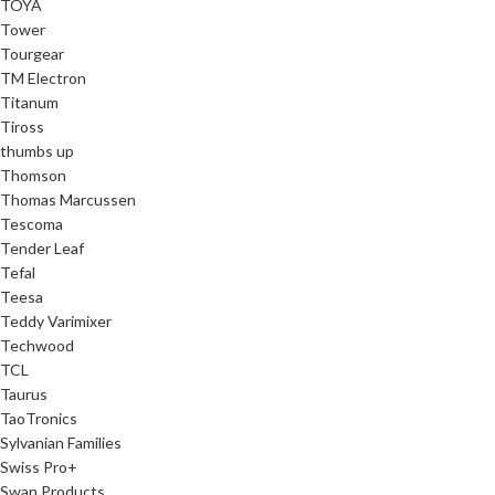
TOYA
Tower
Tourgear
TM Electron
Titanum
Tiross
thumbs up
Thomson
Thomas Marcussen
Tescoma
Tender Leaf
Tefal
Teesa
Teddy Varimixer
Techwood
TCL
Taurus
TaoTronics
Sylvanian Families
Swiss Pro+
Swan Products