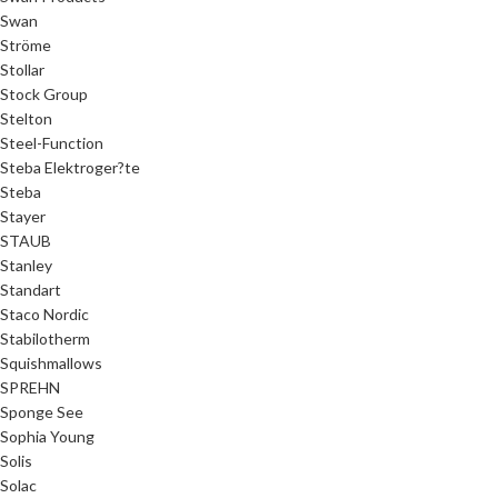
Swan
Ströme
Stollar
Stock Group
Stelton
Steel-Function
Steba Elektroger?te
Steba
Stayer
STAUB
Stanley
Standart
Staco Nordic
Stabilotherm
Squishmallows
SPREHN
Sponge See
Sophia Young
Solis
Solac