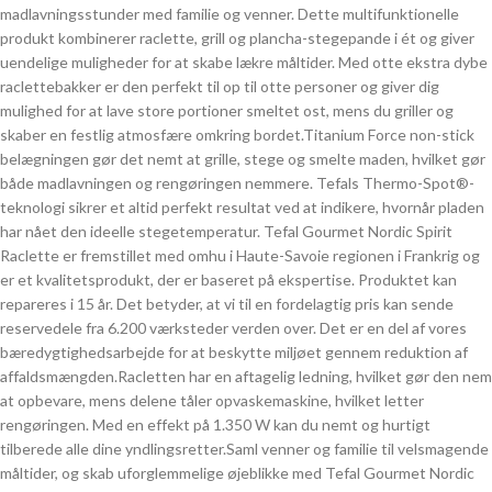
madlavningsstunder med familie og venner. Dette multifunktionelle
produkt kombinerer raclette, grill og plancha-stegepande i ét og giver
uendelige muligheder for at skabe lækre måltider. Med otte ekstra dybe
raclettebakker er den perfekt til op til otte personer og giver dig
mulighed for at lave store portioner smeltet ost, mens du griller og
skaber en festlig atmosfære omkring bordet.Titanium Force non-stick
belægningen gør det nemt at grille, stege og smelte maden, hvilket gør
både madlavningen og rengøringen nemmere. Tefals Thermo-Spot®-
teknologi sikrer et altid perfekt resultat ved at indikere, hvornår pladen
har nået den ideelle stegetemperatur. Tefal Gourmet Nordic Spirit
Raclette er fremstillet med omhu i Haute-Savoie regionen i Frankrig og
er et kvalitetsprodukt, der er baseret på ekspertise. Produktet kan
repareres i 15 år. Det betyder, at vi til en fordelagtig pris kan sende
reservedele fra 6.200 værksteder verden over. Det er en del af vores
bæredygtighedsarbejde for at beskytte miljøet gennem reduktion af
affaldsmængden.Racletten har en aftagelig ledning, hvilket gør den nem
at opbevare, mens delene tåler opvaskemaskine, hvilket letter
rengøringen. Med en effekt på 1.350 W kan du nemt og hurtigt
tilberede alle dine yndlingsretter.Saml venner og familie til velsmagende
måltider, og skab uforglemmelige øjeblikke med Tefal Gourmet Nordic