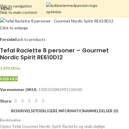
Skip to navigation
MENU
Skip to main content
Click to enlarge
Forside
Back to products
Tefal Raclette 8 personer – Gourmet
Nordic Spirit RE610D12
1.699,00
kr.
KØB HER
Varenummer (SKU):
1305350042491536500
Share:
BESKRIVELSE
YDERLIGERE INFORMATION
ANMELDELSER (0)
Beskrivelse
Oplev Tefal Gourmet Nordic Spirit Raclette og skab dejlige