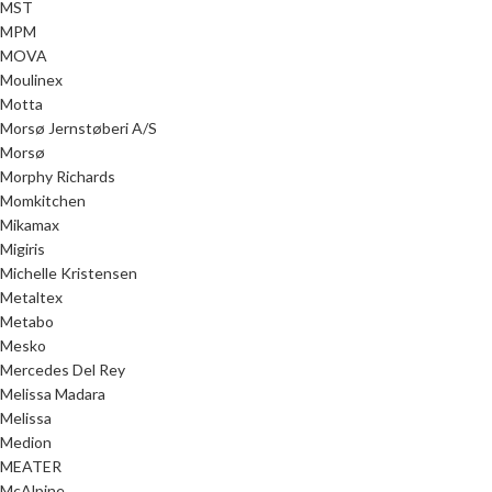
MST
MPM
MOVA
Moulinex
Motta
Morsø Jernstøberi A/S
Morsø
Morphy Richards
Momkitchen
Mikamax
Migiris
Michelle Kristensen
Metaltex
Metabo
Mesko
Mercedes Del Rey
Melissa Madara
Melissa
Medion
MEATER
McAlpine