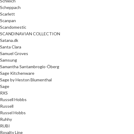
Schleich
Scheppach
Scarlett
Scanpan
Scandomestic
SCANDINAVIAN COLLECTION
Satana.dk
Santa Clara
Samuel Groves
Samsung
Samantha Santambrogio-Öberg
Sage Kitchenware
Sage by Heston Blumenthal
Sage
RXS
Russell Hobbs
Russell
Russel Hobbs
Ruhhy
RUBI
Royalty Line