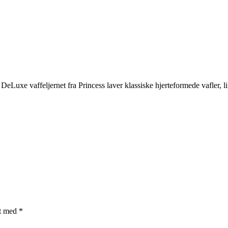
 DeLuxe vaffeljernet fra Princess laver klassiske hjerteformede vafle
et med
*