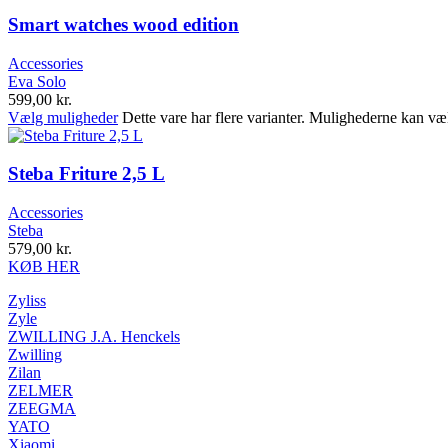
Smart watches wood edition
Accessories
Eva Solo
599,00
kr.
Vælg muligheder
Dette vare har flere varianter. Mulighederne kan væ
Steba Friture 2,5 L
Accessories
Steba
579,00
kr.
KØB HER
Zyliss
Zyle
ZWILLING J.A. Henckels
Zwilling
Zilan
ZELMER
ZEEGMA
YATO
Xiaomi