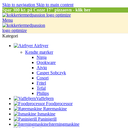
Skip to navigation
Skip to main content
Spar
300 kr. på Cozze 17" pizzaovn - klik her
Menu
Kategori
Airfryer
Kendte mærker
Ninja
Qookware
Aiviq
Casper Sobczyk
Cosori
Fritel
Tefal
Philips
Vaffeljern
Foodprocessor
Røremaskine
Ismaskine
Paninigrill
Isterningmaskine