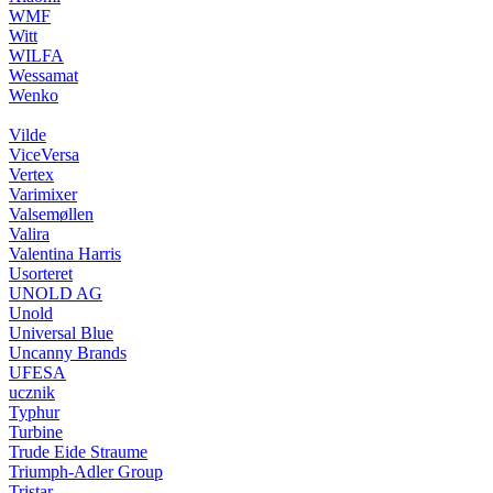
WMF
Witt
WILFA
Wessamat
Wenko
Vilde
ViceVersa
Vertex
Varimixer
Valsemøllen
Valira
Valentina Harris
Usorteret
UNOLD AG
Unold
Universal Blue
Uncanny Brands
UFESA
ucznik
Typhur
Turbine
Trude Eide Straume
Triumph-Adler Group
Tristar