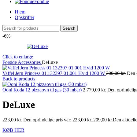
Fondue
Hjem
Opskrifter
Search
-6%
Click to enlarge
Forside
Accessories
DeLuxe
Vaffel Jern Princess 01.132397.01.001 Hvid 1200 W
309,00
kr.
Den o
Back to products
Ooni Koda 12 pizzaovn til gas (30 mbar)
2.779,00
kr.
Den oprindelige
DeLuxe
223,00
kr.
Den oprindelige pris var: 223,00 kr..
209,00
kr.
Den aktuelle 
KØB HER