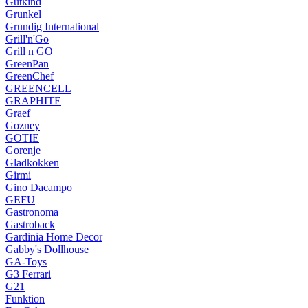
Gutkind
Grunkel
Grundig International
Grill'n'Go
Grill n GO
GreenPan
GreenChef
GREENCELL
GRAPHITE
Graef
Gozney
GOTIE
Gorenje
Gladkokken
Girmi
Gino Dacampo
GEFU
Gastronoma
Gastroback
Gardinia Home Decor
Gabby's Dollhouse
GA-Toys
G3 Ferrari
G21
Funktion