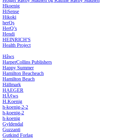
Holger Rørby Madsen og Katrine Rørby Madsen
Hkoenig
HiSense
Hikoki
herQs
HerQ’s
Hendi
HEINRICH'S
Health Project
Hâws
HarperCollins Publishers
Happy Summer
Hamilton Beacheach
Hamilton Beach
Hällmark
HAEGER
HÃ¢ws
H.Koenig
h-koenig-2-2
h-koenig-2
h-koenig
Gyldendal
Guzzanti
Gutkind Forlag