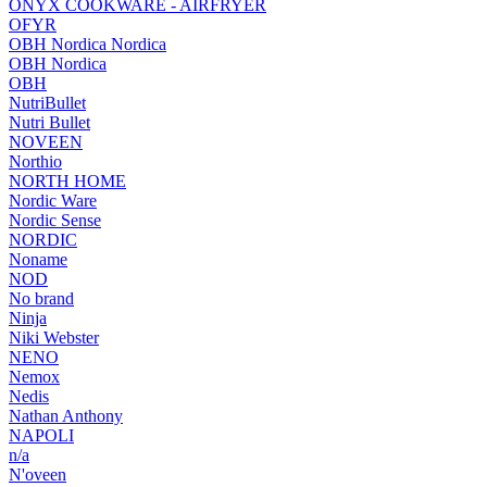
ONYX COOKWARE - AIRFRYER
OFYR
OBH Nordica Nordica
OBH Nordica
OBH
NutriBullet
Nutri Bullet
NOVEEN
Northio
NORTH HOME
Nordic Ware
Nordic Sense
NORDIC
Noname
NOD
No brand
Ninja
Niki Webster
NENO
Nemox
Nedis
Nathan Anthony
NAPOLI
n/a
N'oveen