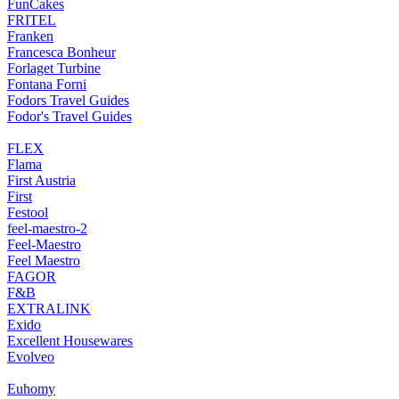
FunCakes
FRITEL
Franken
Francesca Bonheur
Forlaget Turbine
Fontana Forni
Fodors Travel Guides
Fodor's Travel Guides
FLEX
Flama
First Austria
First
Festool
feel-maestro-2
Feel-Maestro
Feel Maestro
FAGOR
F&B
EXTRALINK
Exido
Excellent Housewares
Evolveo
Euhomy