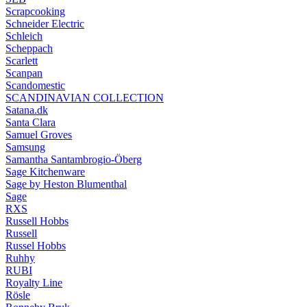
Scrapcooking
Schneider Electric
Schleich
Scheppach
Scarlett
Scanpan
Scandomestic
SCANDINAVIAN COLLECTION
Satana.dk
Santa Clara
Samuel Groves
Samsung
Samantha Santambrogio-Öberg
Sage Kitchenware
Sage by Heston Blumenthal
Sage
RXS
Russell Hobbs
Russell
Russel Hobbs
Ruhhy
RUBI
Royalty Line
Rösle