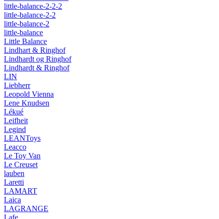
little-balance-2-2-2
little-balance-2-2
little-balance-2
little-balance
Little Balance
Lindhart & Ringhof
Lindhardt og Ringhof
Lindhardt & Ringhof
LIN
Liebherr
Leopold Vienna
Lene Knudsen
Lékué
Leifheit
Legind
LEANToys
Leacco
Le Toy Van
Le Creuset
lauben
Laretti
LAMART
Laica
LAGRANGE
Lafe