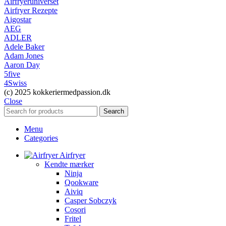
Airfryeruniverset
Airfryer Rezepte
Aigostar
AEG
ADLER
Adele Baker
Adam Jones
Aaron Day
5five
4Swiss
(c) 2025 kokkeriermedpassion.dk
Close
Search
Menu
Categories
Airfryer
Kendte mærker
Ninja
Qookware
Aiviq
Casper Sobczyk
Cosori
Fritel