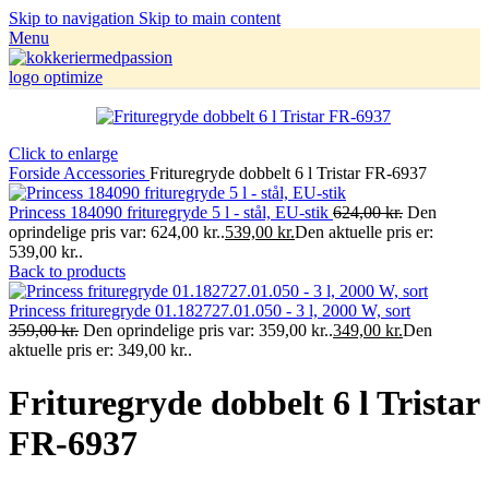
Skip to navigation
Skip to main content
Menu
Click to enlarge
Forside
Accessories
Frituregryde dobbelt 6 l Tristar FR-6937
Princess 184090 frituregryde 5 l - stål, EU-stik
624,00
kr.
Den
oprindelige pris var: 624,00 kr..
539,00
kr.
Den aktuelle pris er:
539,00 kr..
Back to products
Princess frituregryde 01.182727.01.050 - 3 l, 2000 W, sort
359,00
kr.
Den oprindelige pris var: 359,00 kr..
349,00
kr.
Den
aktuelle pris er: 349,00 kr..
Frituregryde dobbelt 6 l Tristar
FR-6937