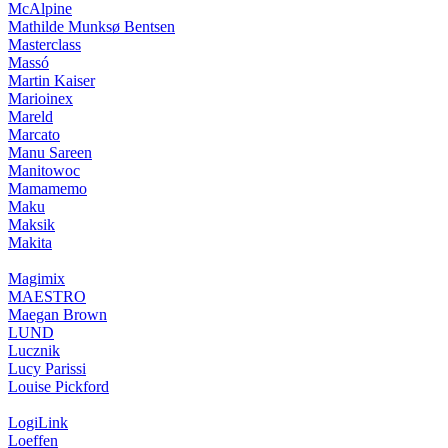
McAlpine
Mathilde Munksø Bentsen
Masterclass
Massó
Martin Kaiser
Marioinex
Mareld
Marcato
Manu Sareen
Manitowoc
Mamamemo
Maku
Maksik
Makita
Magimix
MAESTRO
Maegan Brown
LUND
Lucznik
Lucy Parissi
Louise Pickford
LogiLink
Loeffen