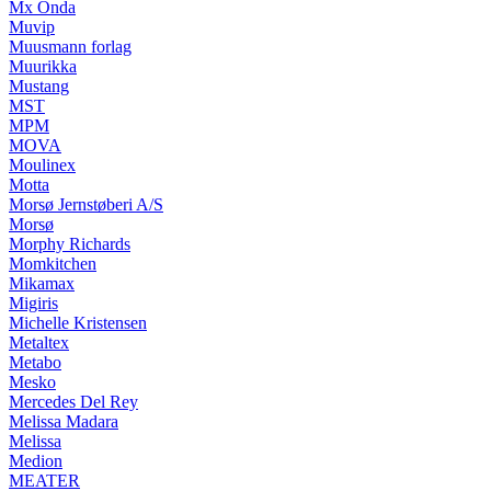
Mx Onda
Muvip
Muusmann forlag
Muurikka
Mustang
MST
MPM
MOVA
Moulinex
Motta
Morsø Jernstøberi A/S
Morsø
Morphy Richards
Momkitchen
Mikamax
Migiris
Michelle Kristensen
Metaltex
Metabo
Mesko
Mercedes Del Rey
Melissa Madara
Melissa
Medion
MEATER