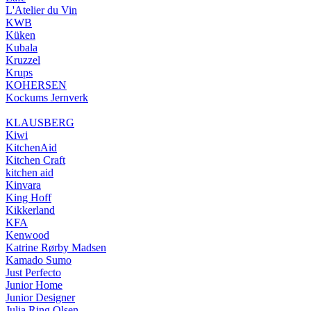
L'Atelier du Vin
KWB
Küken
Kubala
Kruzzel
Krups
KOHERSEN
Kockums Jernverk
KLAUSBERG
Kiwi
KitchenAid
Kitchen Craft
kitchen aid
Kinvara
King Hoff
Kikkerland
KFA
Kenwood
Katrine Rørby Madsen
Kamado Sumo
Just Perfecto
Junior Home
Junior Designer
Julia Ring Olsen