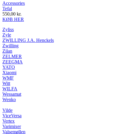
Accessories
Tefal
550,00
kr.
KØB HER
Zyliss
Zyle
ZWILLING J.A. Henckels
Zwilling
Zilan
ZELMER
ZEEGMA
YATO
Xiaomi
WMF
Witt
WILFA
Wessamat
Wenko
Vilde
ViceVersa
Vertex
Varimixer
Valsemøllen