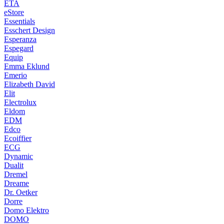
ETA
eStore
Essentials
Esschert Design
Esperanza
Espegard
Equip
Emma Eklund
Emerio
Elizabeth David
Elit
Electrolux
Eldom
EDM
Edco
Ecoiffier
ECG
Dynamic
Dualit
Dremel
Dreame
Dr. Oetker
Dorre
Domo Elektro
DOMO