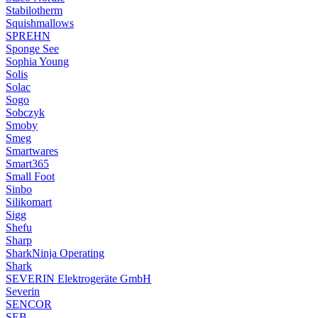
Stabilotherm
Squishmallows
SPREHN
Sponge See
Sophia Young
Solis
Solac
Sogo
Sobczyk
Smoby
Smeg
Smartwares
Smart365
Small Foot
Sinbo
Silikomart
Sigg
Shefu
Sharp
SharkNinja Operating
Shark
SEVERIN Elektrogeräte GmbH
Severin
SENCOR
SEB