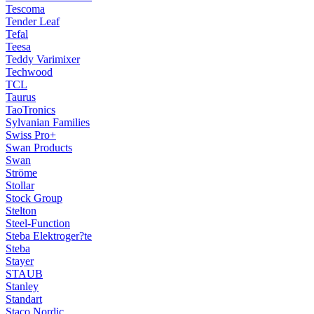
Tescoma
Tender Leaf
Tefal
Teesa
Teddy Varimixer
Techwood
TCL
Taurus
TaoTronics
Sylvanian Families
Swiss Pro+
Swan Products
Swan
Ströme
Stollar
Stock Group
Stelton
Steel-Function
Steba Elektroger?te
Steba
Stayer
STAUB
Stanley
Standart
Staco Nordic