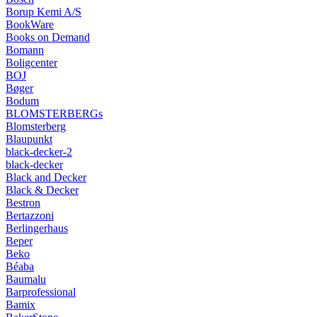
Borup Kemi A/S
BookWare
Books on Demand
Bomann
Boligcenter
BOJ
Bøger
Bodum
BLOMSTERBERGs
Blomsterberg
Blaupunkt
black-decker-2
black-decker
Black and Decker
Black & Decker
Bestron
Bertazzoni
Berlingerhaus
Beper
Beko
Béaba
Baumalu
Barprofessional
Bamix