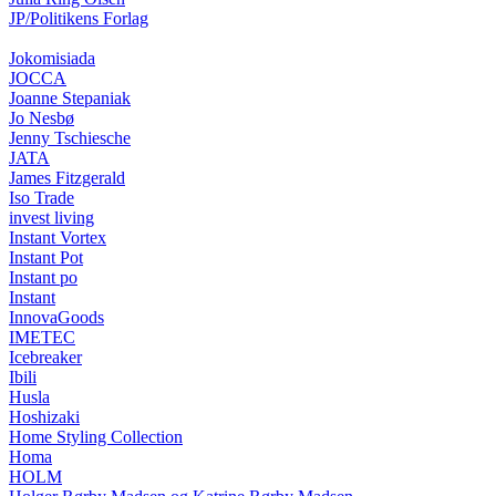
JP/Politikens Forlag
Jokomisiada
JOCCA
Joanne Stepaniak
Jo Nesbø
Jenny Tschiesche
JATA
James Fitzgerald
Iso Trade
invest living
Instant Vortex
Instant Pot
Instant po
Instant
InnovaGoods
IMETEC
Icebreaker
Ibili
Husla
Hoshizaki
Home Styling Collection
Homa
HOLM