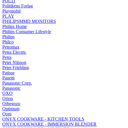
POLTI
Politikens Forlag
Playmobil
PLAY
PHILIPSMMD MONITORS
Philips Home
Philips Consumer Lifestyle
Philips
Philco
Petromax
Petra Electric
Petra
Peter Nilsson
Peter Friehling
Patisse
Panetti
Panasonic Corp.
Panasonic
OXO
Orion
Orbegozo
Optimum
Ooni
ONYX COOKWARE - KITCHEN TOOLS
ONYX COOKWARE - IMMERSION BLENDER