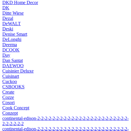
DKD Home Decor
DK
Ditte Wiese
Dezal
DeWALT
Deski
Denise Smart
DeLonghi
Deerma
DCOOK
Day
Dan Santat
DAEWOO
Cuisinier Deluxe
Cuisinart
Cuckoo
CSBOOKS
Create
Cozze
Cosori
Cook Concept
Conzept
continental-edison-2-2-2-2-2-2-2-2-2-2-2-2-2-2-2-2-2-2-2-2-2-2-2-2-
2-2-2-2-2-2
continental-edison-2-2-2-2-2-2-2-2-2-2-2-2-2-2-2-2-2-2-2-2-2-2-2-2-