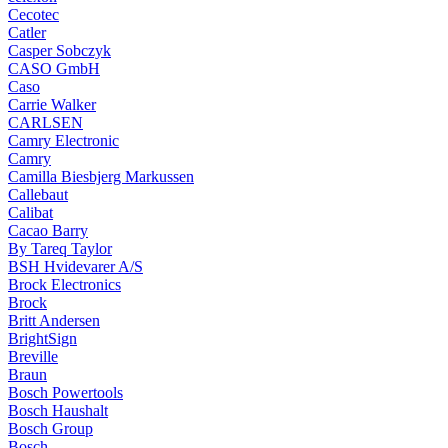
Cecotec
Catler
Casper Sobczyk
CASO GmbH
Caso
Carrie Walker
CARLSEN
Camry Electronic
Camry
Camilla Biesbjerg Markussen
Callebaut
Calibat
Cacao Barry
By Tareq Taylor
BSH Hvidevarer A/S
Brock Electronics
Brock
Britt Andersen
BrightSign
Breville
Braun
Bosch Powertools
Bosch Haushalt
Bosch Group
Bosch