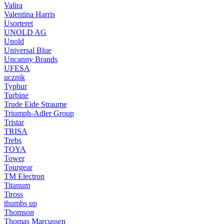
Valira
Valentina Harris
Usorteret
UNOLD AG
Unold
Universal Blue
Uncanny Brands
UFESA
ucznik
Typhur
Turbine
Trude Eide Straume
Triumph-Adler Group
Tristar
TRISA
Trebs
TOYA
Tower
Tourgear
TM Electron
Titanum
Tiross
thumbs up
Thomson
Thomas Marcussen