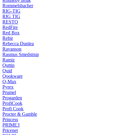
Ronneby Bruk
Rommelsbacher
RIG-TIG
RIG TIG
RESTO
RedFire
Red Box
Rebir
Rebecca Dunlea
Ravanson
Rasmus Smedstrup
Ramiz
Quttin
Quid
Qookware
Q-Max
Pyrex
Prumel
Progarden
ProfiCook
Profi Cook
Procter & Gamble
Princess
PRIME3
Pricenet