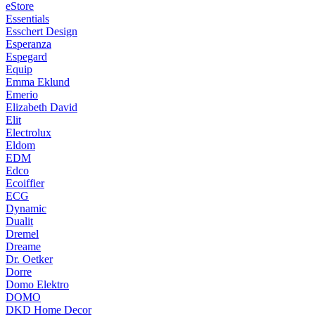
eStore
Essentials
Esschert Design
Esperanza
Espegard
Equip
Emma Eklund
Emerio
Elizabeth David
Elit
Electrolux
Eldom
EDM
Edco
Ecoiffier
ECG
Dynamic
Dualit
Dremel
Dreame
Dr. Oetker
Dorre
Domo Elektro
DOMO
DKD Home Decor