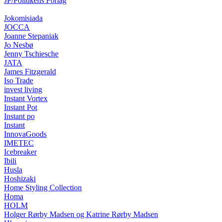
JP/Politikens Forlag
Jokomisiada
JOCCA
Joanne Stepaniak
Jo Nesbø
Jenny Tschiesche
JATA
James Fitzgerald
Iso Trade
invest living
Instant Vortex
Instant Pot
Instant po
Instant
InnovaGoods
IMETEC
Icebreaker
Ibili
Husla
Hoshizaki
Home Styling Collection
Homa
HOLM
Holger Rørby Madsen og Katrine Rørby Madsen