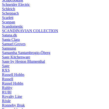
Scrapcooking
Schneider Electric
Schleich
Scheppach
Scarlett
Scanpan
Scandomestic
SCANDINAVIAN COLLECTION
Satana.dk
Santa Clara
Samuel Groves
Samsung
Samantha Santambrogio-Öberg
Sage Kitchenware
Sage by Heston Blumenthal
Sage
RXS
Russell Hobbs
Russell
Russel Hobbs
Ruhhy
RUBI
Royalty Line
Rösle
Ronneby Bruk