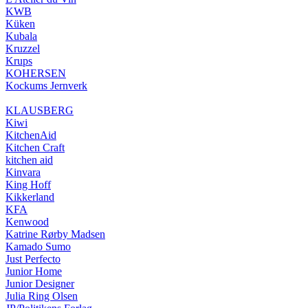
KWB
Küken
Kubala
Kruzzel
Krups
KOHERSEN
Kockums Jernverk
KLAUSBERG
Kiwi
KitchenAid
Kitchen Craft
kitchen aid
Kinvara
King Hoff
Kikkerland
KFA
Kenwood
Katrine Rørby Madsen
Kamado Sumo
Just Perfecto
Junior Home
Junior Designer
Julia Ring Olsen