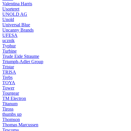
Valentina Harris
Usorteret
UNOLD AG
Unold
Universal Blue
Uncanny Brands
UFESA
ucznik
Typhur
Turbine
Trude Eide Straume
Triumph-Adler Group
Tristar
TRISA
Trebs
TOYA
Tower
Tourgear
TM Electron
Titanum
Tiross
thumbs up
Thomson
Thomas Marcussen
Tescoma