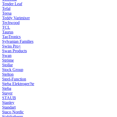
Tender Leaf
Tefal
Teesa
Teddy Varimixer
Techwood
TCL
Taurus
TaoTronics
Sylvanian Families
Swiss Pro+
Swan Products
Swan
Ströme
Stollar
Stock Group
Stelton
Steel-Function
Steba Elektroger?te
Steba
Stayer
STAUB
Stanley
Standart
Staco Nordic
Stabilotherm