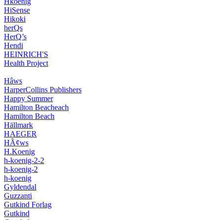
Hkoenig
HiSense
Hikoki
herQs
HerQ’s
Hendi
HEINRICH'S
Health Project
Hâws
HarperCollins Publishers
Happy Summer
Hamilton Beacheach
Hamilton Beach
Hällmark
HAEGER
HÃ¢ws
H.Koenig
h-koenig-2-2
h-koenig-2
h-koenig
Gyldendal
Guzzanti
Gutkind Forlag
Gutkind