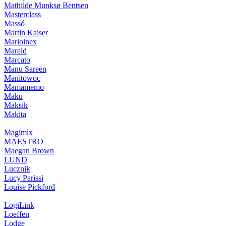
Mathilde Munksø Bentsen
Masterclass
Massó
Martin Kaiser
Marioinex
Mareld
Marcato
Manu Sareen
Manitowoc
Mamamemo
Maku
Maksik
Makita
Magimix
MAESTRO
Maegan Brown
LUND
Lucznik
Lucy Parissi
Louise Pickford
LogiLink
Loeffen
Lodge