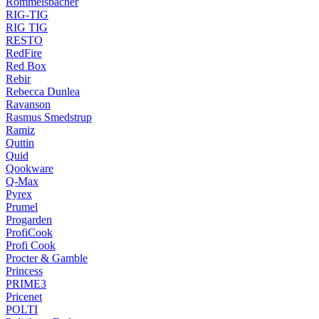
Rommelsbacher
RIG-TIG
RIG TIG
RESTO
RedFire
Red Box
Rebir
Rebecca Dunlea
Ravanson
Rasmus Smedstrup
Ramiz
Quttin
Quid
Qookware
Q-Max
Pyrex
Prumel
Progarden
ProfiCook
Profi Cook
Procter & Gamble
Princess
PRIME3
Pricenet
POLTI