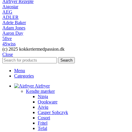
Airfryer Rezepte
Aigostar
AEG
ADLER
Adele Baker
Adam Jones
Aaron Day
5five
4Swiss
(c) 2025 kokkeriermedpassion.dk
Close
Search
Menu
Categories
Airfryer
Kendte mærker
Ninja
Qookware
Aiviq
Casper Sobczyk
Cosori
Fritel
Tefal