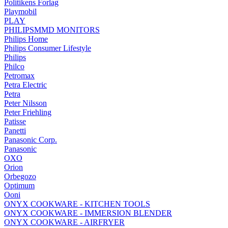
Politikens Forlag
Playmobil
PLAY
PHILIPSMMD MONITORS
Philips Home
Philips Consumer Lifestyle
Philips
Philco
Petromax
Petra Electric
Petra
Peter Nilsson
Peter Friehling
Patisse
Panetti
Panasonic Corp.
Panasonic
OXO
Orion
Orbegozo
Optimum
Ooni
ONYX COOKWARE - KITCHEN TOOLS
ONYX COOKWARE - IMMERSION BLENDER
ONYX COOKWARE - AIRFRYER