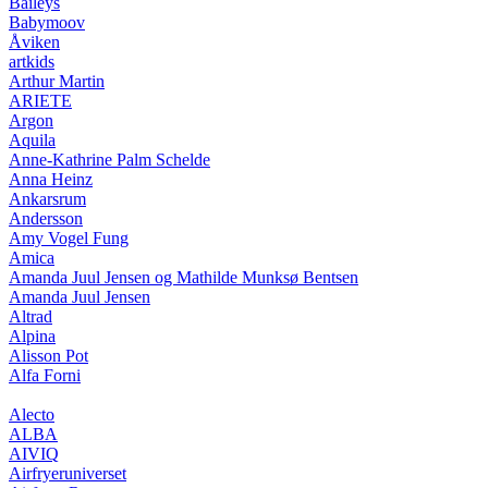
Baileys
Babymoov
Åviken
artkids
Arthur Martin
ARIETE
Argon
Aquila
Anne-Kathrine Palm Schelde
Anna Heinz
Ankarsrum
Andersson
Amy Vogel Fung
Amica
Amanda Juul Jensen og Mathilde Munksø Bentsen
Amanda Juul Jensen
Altrad
Alpina
Alisson Pot
Alfa Forni
Alecto
ALBA
AIVIQ
Airfryeruniverset