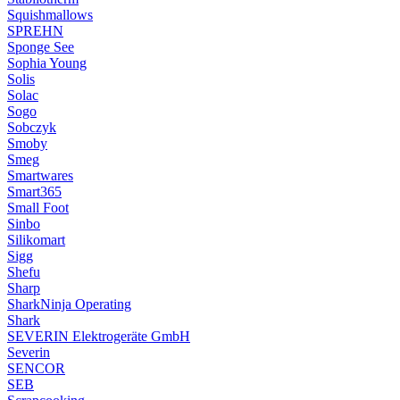
Squishmallows
SPREHN
Sponge See
Sophia Young
Solis
Solac
Sogo
Sobczyk
Smoby
Smeg
Smartwares
Smart365
Small Foot
Sinbo
Silikomart
Sigg
Shefu
Sharp
SharkNinja Operating
Shark
SEVERIN Elektrogeräte GmbH
Severin
SENCOR
SEB