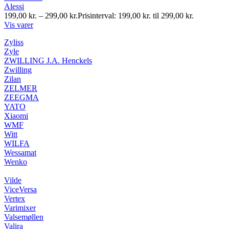
Alessi
199,00
kr.
–
299,00
kr.
Prisinterval: 199,00 kr. til 299,00 kr.
Vis varer
Zyliss
Zyle
ZWILLING J.A. Henckels
Zwilling
Zilan
ZELMER
ZEEGMA
YATO
Xiaomi
WMF
Witt
WILFA
Wessamat
Wenko
Vilde
ViceVersa
Vertex
Varimixer
Valsemøllen
Valira