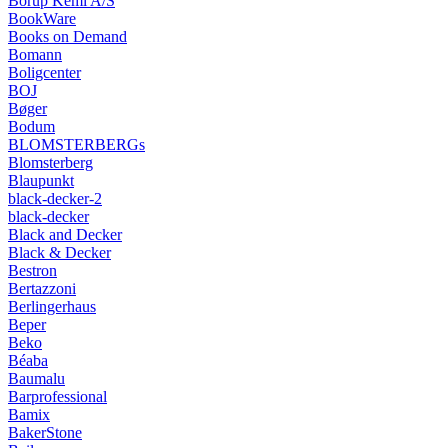
Borup Kemi A/S
BookWare
Books on Demand
Bomann
Boligcenter
BOJ
Bøger
Bodum
BLOMSTERBERGs
Blomsterberg
Blaupunkt
black-decker-2
black-decker
Black and Decker
Black & Decker
Bestron
Bertazzoni
Berlingerhaus
Beper
Beko
Béaba
Baumalu
Barprofessional
Bamix
BakerStone