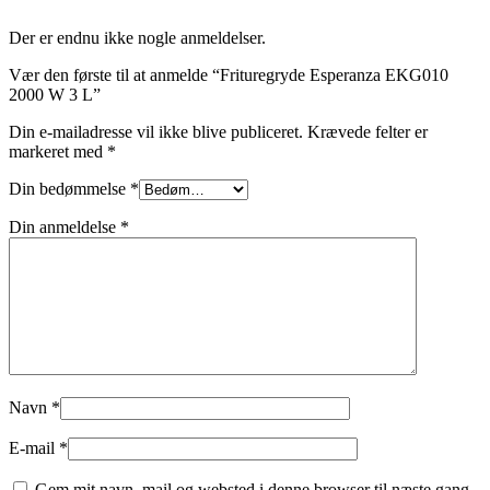
Der er endnu ikke nogle anmeldelser.
Vær den første til at anmelde “Frituregryde Esperanza EKG010
2000 W 3 L”
Din e-mailadresse vil ikke blive publiceret.
Krævede felter er
markeret med
*
Din bedømmelse
*
Din anmeldelse
*
Navn
*
E-mail
*
Gem mit navn, mail og websted i denne browser til næste gang