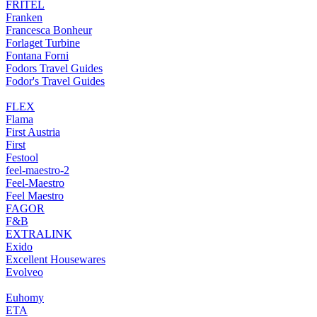
FRITEL
Franken
Francesca Bonheur
Forlaget Turbine
Fontana Forni
Fodors Travel Guides
Fodor's Travel Guides
FLEX
Flama
First Austria
First
Festool
feel-maestro-2
Feel-Maestro
Feel Maestro
FAGOR
F&B
EXTRALINK
Exido
Excellent Housewares
Evolveo
Euhomy
ETA