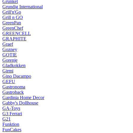
Grunkel
Grundig International
Grill'n'Go
Grill n GO
GreenPan
GreenChef
GREENCELL
GRAPHITE
Graef
Gozney
GOTIE
Gorenje
Gladkokken
Girmi
Gino Dacampo
GEFU
Gastronoma
Gastroback
Gardinia Home Decor
Gabby's Dollhouse
GA-Toys
G3 Ferrari
G21
Funktion
FunCakes