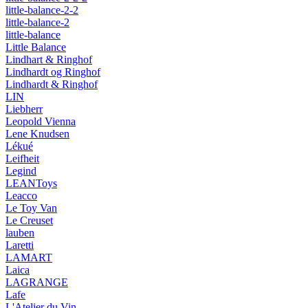
little-balance-2-2
little-balance-2
little-balance
Little Balance
Lindhart & Ringhof
Lindhardt og Ringhof
Lindhardt & Ringhof
LIN
Liebherr
Leopold Vienna
Lene Knudsen
Lékué
Leifheit
Legind
LEANToys
Leacco
Le Toy Van
Le Creuset
lauben
Laretti
LAMART
Laica
LAGRANGE
Lafe
L'Atelier du Vin