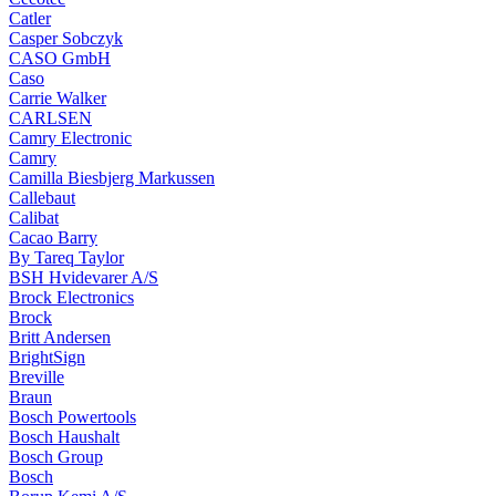
Catler
Casper Sobczyk
CASO GmbH
Caso
Carrie Walker
CARLSEN
Camry Electronic
Camry
Camilla Biesbjerg Markussen
Callebaut
Calibat
Cacao Barry
By Tareq Taylor
BSH Hvidevarer A/S
Brock Electronics
Brock
Britt Andersen
BrightSign
Breville
Braun
Bosch Powertools
Bosch Haushalt
Bosch Group
Bosch