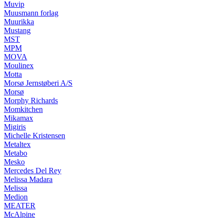
Muvip
Muusmann forlag
Muurikka
Mustang
MST
MPM
MOVA
Moulinex
Motta
Morsø Jernstøberi A/S
Morsø
Morphy Richards
Momkitchen
Mikamax
Migiris
Michelle Kristensen
Metaltex
Metabo
Mesko
Mercedes Del Rey
Melissa Madara
Melissa
Medion
MEATER
McAlpine