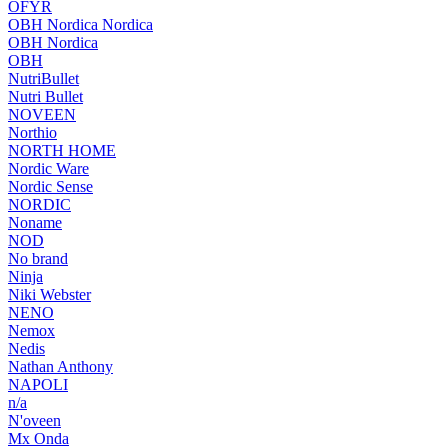
OFYR
OBH Nordica Nordica
OBH Nordica
OBH
NutriBullet
Nutri Bullet
NOVEEN
Northio
NORTH HOME
Nordic Ware
Nordic Sense
NORDIC
Noname
NOD
No brand
Ninja
Niki Webster
NENO
Nemox
Nedis
Nathan Anthony
NAPOLI
n/a
N'oveen
Mx Onda