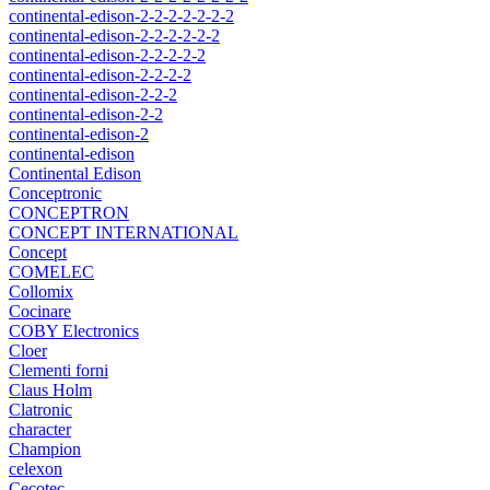
continental-edison-2-2-2-2-2-2-2
continental-edison-2-2-2-2-2-2
continental-edison-2-2-2-2-2
continental-edison-2-2-2-2
continental-edison-2-2-2
continental-edison-2-2
continental-edison-2
continental-edison
Continental Edison
Conceptronic
CONCEPTRON
CONCEPT INTERNATIONAL
Concept
COMELEC
Collomix
Cocinare
COBY Electronics
Cloer
Clementi forni
Claus Holm
Clatronic
character
Champion
celexon
Cecotec