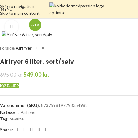
Skip to navigation
MENU
Skip to main content
-21%
Click to enlarge
Forside
Airfryer
Airfryer 6 liter, sort/sølv
549,00
kr.
695,00
kr.
KØB HER
Varenummer (SKU):
8737598197798354982
Kategori:
Airfryer
Tag:
rewrite
Share: