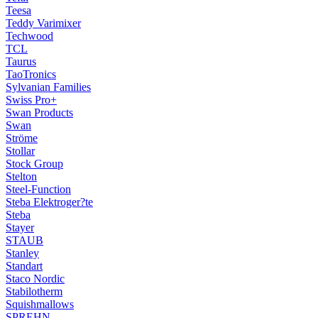
Teesa
Teddy Varimixer
Techwood
TCL
Taurus
TaoTronics
Sylvanian Families
Swiss Pro+
Swan Products
Swan
Ströme
Stollar
Stock Group
Stelton
Steel-Function
Steba Elektroger?te
Steba
Stayer
STAUB
Stanley
Standart
Staco Nordic
Stabilotherm
Squishmallows
SPREHN