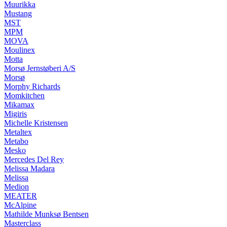
Muurikka
Mustang
MST
MPM
MOVA
Moulinex
Motta
Morsø Jernstøberi A/S
Morsø
Morphy Richards
Momkitchen
Mikamax
Migiris
Michelle Kristensen
Metaltex
Metabo
Mesko
Mercedes Del Rey
Melissa Madara
Melissa
Medion
MEATER
McAlpine
Mathilde Munksø Bentsen
Masterclass