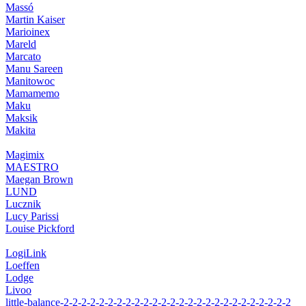
Massó
Martin Kaiser
Marioinex
Mareld
Marcato
Manu Sareen
Manitowoc
Mamamemo
Maku
Maksik
Makita
Magimix
MAESTRO
Maegan Brown
LUND
Lucznik
Lucy Parissi
Louise Pickford
LogiLink
Loeffen
Lodge
Livoo
little-balance-2-2-2-2-2-2-2-2-2-2-2-2-2-2-2-2-2-2-2-2-2-2-2-2-2-2