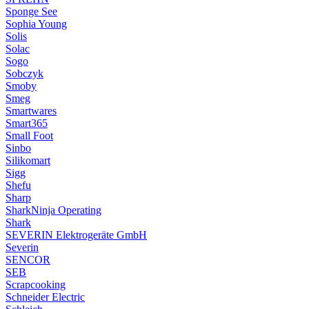
Sponge See
Sophia Young
Solis
Solac
Sogo
Sobczyk
Smoby
Smeg
Smartwares
Smart365
Small Foot
Sinbo
Silikomart
Sigg
Shefu
Sharp
SharkNinja Operating
Shark
SEVERIN Elektrogeräte GmbH
Severin
SENCOR
SEB
Scrapcooking
Schneider Electric