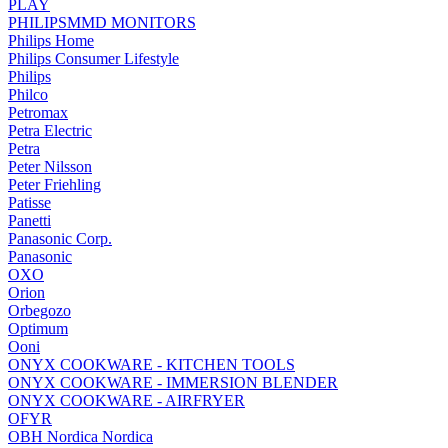
PLAY
PHILIPSMMD MONITORS
Philips Home
Philips Consumer Lifestyle
Philips
Philco
Petromax
Petra Electric
Petra
Peter Nilsson
Peter Friehling
Patisse
Panetti
Panasonic Corp.
Panasonic
OXO
Orion
Orbegozo
Optimum
Ooni
ONYX COOKWARE - KITCHEN TOOLS
ONYX COOKWARE - IMMERSION BLENDER
ONYX COOKWARE - AIRFRYER
OFYR
OBH Nordica Nordica