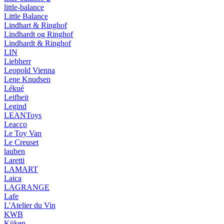
little-balance
Little Balance
Lindhart & Ringhof
Lindhardt og Ringhof
Lindhardt & Ringhof
LIN
Liebherr
Leopold Vienna
Lene Knudsen
Lékué
Leifheit
Legind
LEANToys
Leacco
Le Toy Van
Le Creuset
lauben
Laretti
LAMART
Laica
LAGRANGE
Lafe
L'Atelier du Vin
KWB
Küken