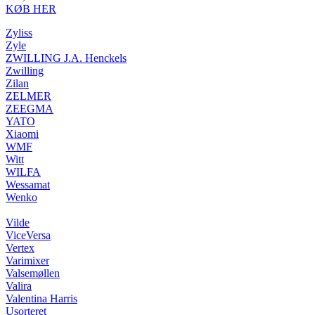
KØB HER
Zyliss
Zyle
ZWILLING J.A. Henckels
Zwilling
Zilan
ZELMER
ZEEGMA
YATO
Xiaomi
WMF
Witt
WILFA
Wessamat
Wenko
Vilde
ViceVersa
Vertex
Varimixer
Valsemøllen
Valira
Valentina Harris
Usorteret