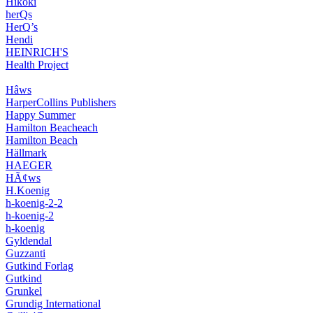
Hikoki
herQs
HerQ’s
Hendi
HEINRICH'S
Health Project
Hâws
HarperCollins Publishers
Happy Summer
Hamilton Beacheach
Hamilton Beach
Hällmark
HAEGER
HÃ¢ws
H.Koenig
h-koenig-2-2
h-koenig-2
h-koenig
Gyldendal
Guzzanti
Gutkind Forlag
Gutkind
Grunkel
Grundig International