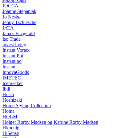
Jokomisiada
JOCCA
Joanne Stepaniak
Jo Nesbø
Jenny Tschiesche
JATA
James Fitzgerald
Iso Trade
invest living
Instant Vortex
Instant Pot
Instant po
Instant
InnovaGoods
IMETEC
Icebreaker
Ibili
Husla
Hoshizaki
Home Styling Collection
Homa
HOLM
Holger Rørby Madsen og Katrine Rørby Madsen
Hkoenig
HiSense