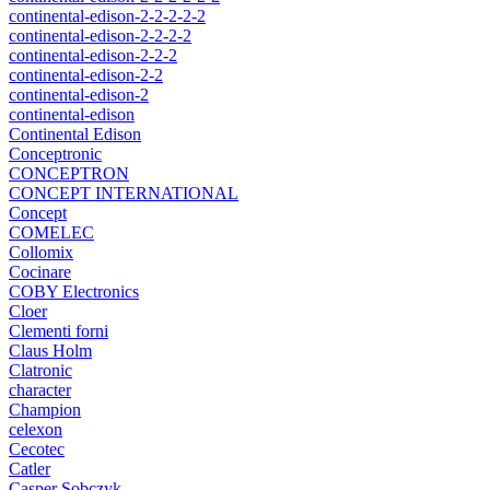
continental-edison-2-2-2-2-2
continental-edison-2-2-2-2
continental-edison-2-2-2
continental-edison-2-2
continental-edison-2
continental-edison
Continental Edison
Conceptronic
CONCEPTRON
CONCEPT INTERNATIONAL
Concept
COMELEC
Collomix
Cocinare
COBY Electronics
Cloer
Clementi forni
Claus Holm
Clatronic
character
Champion
celexon
Cecotec
Catler
Casper Sobczyk