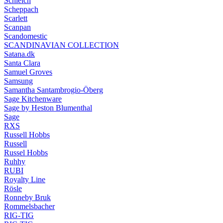
Schleich
Scheppach
Scarlett
Scanpan
Scandomestic
SCANDINAVIAN COLLECTION
Satana.dk
Santa Clara
Samuel Groves
Samsung
Samantha Santambrogio-Öberg
Sage Kitchenware
Sage by Heston Blumenthal
Sage
RXS
Russell Hobbs
Russell
Russel Hobbs
Ruhhy
RUBI
Royalty Line
Rösle
Ronneby Bruk
Rommelsbacher
RIG-TIG