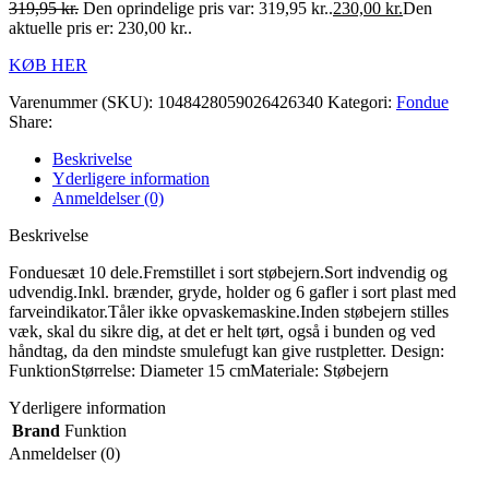
319,95
kr.
Den oprindelige pris var: 319,95 kr..
230,00
kr.
Den
aktuelle pris er: 230,00 kr..
KØB HER
Varenummer (SKU):
1048428059026426340
Kategori:
Fondue
Share:
Beskrivelse
Yderligere information
Anmeldelser (0)
Beskrivelse
Fonduesæt 10 dele.Fremstillet i sort støbejern.Sort indvendig og
udvendig.Inkl. brænder, gryde, holder og 6 gafler i sort plast med
farveindikator.Tåler ikke opvaskemaskine.Inden støbejern stilles
væk, skal du sikre dig, at det er helt tørt, også i bunden og ved
håndtag, da den mindste smulefugt kan give rustpletter. Design:
FunktionStørrelse: Diameter 15 cmMateriale: Støbejern
Yderligere information
Brand
Funktion
Anmeldelser (0)