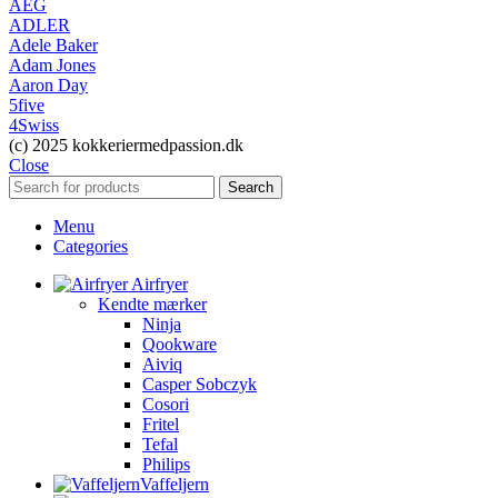
AEG
ADLER
Adele Baker
Adam Jones
Aaron Day
5five
4Swiss
(c) 2025 kokkeriermedpassion.dk
Close
Search
Menu
Categories
Airfryer
Kendte mærker
Ninja
Qookware
Aiviq
Casper Sobczyk
Cosori
Fritel
Tefal
Philips
Vaffeljern