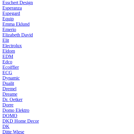
Esschert Design
Esperanza
Espegard
Equip
Emma Eklund
Emerio
Elizabeth David
Elit
Electrolux
Eldom
EDM
Edco
Ecoiffier
ECG
Dynamic
Dualit
Dremel
Dreame
Dr. Oetker
Dorre
Domo Elektro
DOMO
DKD Home Decor
DK
Ditte Wiese