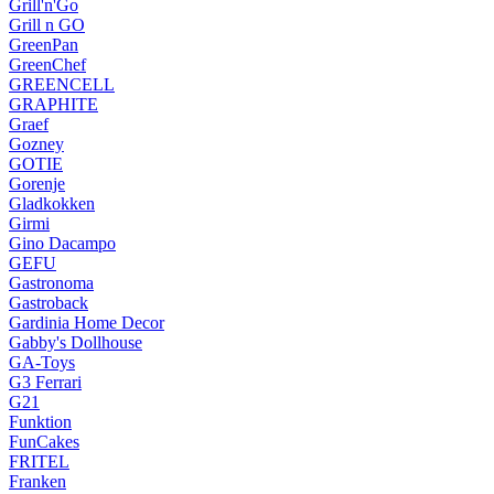
Grill'n'Go
Grill n GO
GreenPan
GreenChef
GREENCELL
GRAPHITE
Graef
Gozney
GOTIE
Gorenje
Gladkokken
Girmi
Gino Dacampo
GEFU
Gastronoma
Gastroback
Gardinia Home Decor
Gabby's Dollhouse
GA-Toys
G3 Ferrari
G21
Funktion
FunCakes
FRITEL
Franken