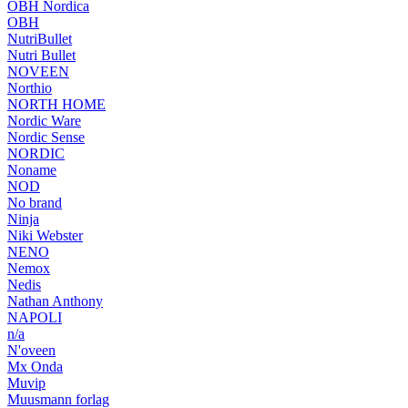
OBH Nordica
OBH
NutriBullet
Nutri Bullet
NOVEEN
Northio
NORTH HOME
Nordic Ware
Nordic Sense
NORDIC
Noname
NOD
No brand
Ninja
Niki Webster
NENO
Nemox
Nedis
Nathan Anthony
NAPOLI
n/a
N'oveen
Mx Onda
Muvip
Muusmann forlag