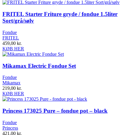
FRITEL Starter Friture gryde / fondue 1.5liter
Sort/grå/sølv
Fondue
FRITEL
459,00
kr.
KØB HER
Mikamax Electric Fondue Set
Fondue
Mikamax
219,00
kr.
KØB HER
Princess 173025 Pure – fondue pot – black
Fondue
Princess
421,00
kr.