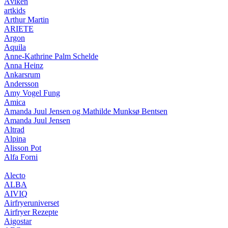
Åviken
artkids
Arthur Martin
ARIETE
Argon
Aquila
Anne-Kathrine Palm Schelde
Anna Heinz
Ankarsrum
Andersson
Amy Vogel Fung
Amica
Amanda Juul Jensen og Mathilde Munksø Bentsen
Amanda Juul Jensen
Altrad
Alpina
Alisson Pot
Alfa Forni
Alecto
ALBA
AIVIQ
Airfryeruniverset
Airfryer Rezepte
Aigostar