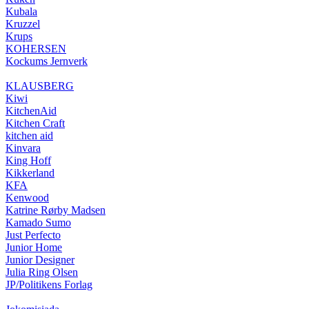
Kubala
Kruzzel
Krups
KOHERSEN
Kockums Jernverk
KLAUSBERG
Kiwi
KitchenAid
Kitchen Craft
kitchen aid
Kinvara
King Hoff
Kikkerland
KFA
Kenwood
Katrine Rørby Madsen
Kamado Sumo
Just Perfecto
Junior Home
Junior Designer
Julia Ring Olsen
JP/Politikens Forlag