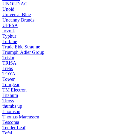
UNOLD AG
Unold
Universal Blue
Uncanny Brands
UFESA
ucznik
Typhur
Turbine
Trude Eide Straume
Triumph-Adler Group
Tristar
TRISA
Trebs
TOYA
Tower
Tourgear
TM Electron
Titanum
Tiross
thumbs up
Thomson
Thomas Marcussen
Tescoma
Tender Leaf
Tefal