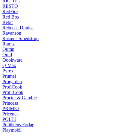
RIG TIG
RESTO
RedFire
Red Box
Rebir
Rebecca Dunlea
Ravanson
Rasmus Smedstrup
Ramiz
Quttin
Quid
Qookware
Q-Max
Pyrex
Prumel
Progarden
ProfiCook
Profi Cook
Procter & Gamble
Princess
PRIME3
Pricenet
POLTI
Politikens Forlag
Playmobil