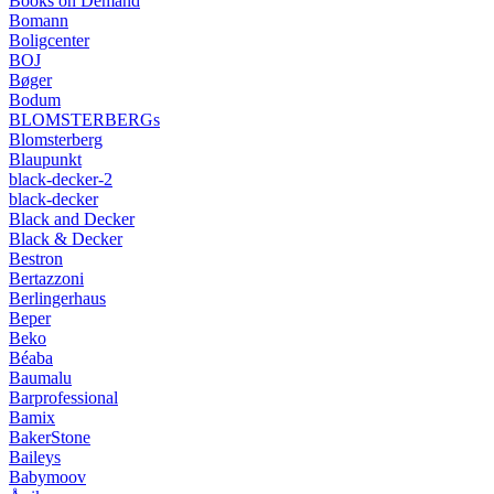
Books on Demand
Bomann
Boligcenter
BOJ
Bøger
Bodum
BLOMSTERBERGs
Blomsterberg
Blaupunkt
black-decker-2
black-decker
Black and Decker
Black & Decker
Bestron
Bertazzoni
Berlingerhaus
Beper
Beko
Béaba
Baumalu
Barprofessional
Bamix
BakerStone
Baileys
Babymoov