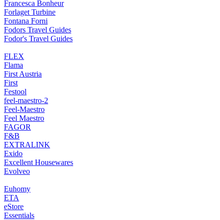
Francesca Bonheur
Forlaget Turbine
Fontana Forni
Fodors Travel Guides
Fodor's Travel Guides
FLEX
Flama
First Austria
First
Festool
feel-maestro-2
Feel-Maestro
Feel Maestro
FAGOR
F&B
EXTRALINK
Exido
Excellent Housewares
Evolveo
Euhomy
ETA
eStore
Essentials