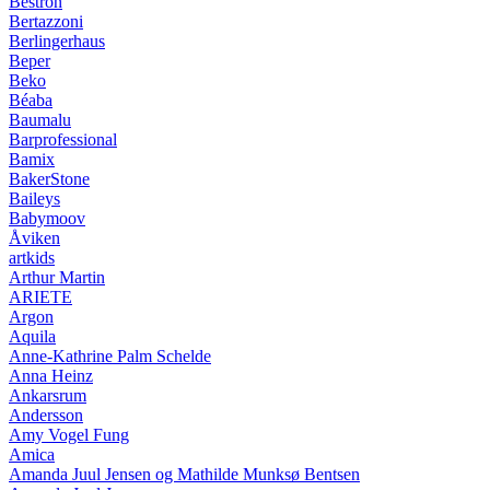
Bestron
Bertazzoni
Berlingerhaus
Beper
Beko
Béaba
Baumalu
Barprofessional
Bamix
BakerStone
Baileys
Babymoov
Åviken
artkids
Arthur Martin
ARIETE
Argon
Aquila
Anne-Kathrine Palm Schelde
Anna Heinz
Ankarsrum
Andersson
Amy Vogel Fung
Amica
Amanda Juul Jensen og Mathilde Munksø Bentsen