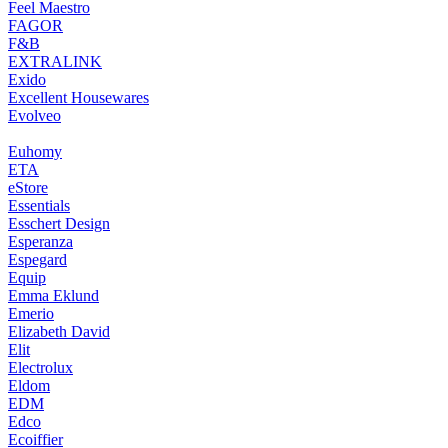
Feel Maestro
FAGOR
F&B
EXTRALINK
Exido
Excellent Housewares
Evolveo
Euhomy
ETA
eStore
Essentials
Esschert Design
Esperanza
Espegard
Equip
Emma Eklund
Emerio
Elizabeth David
Elit
Electrolux
Eldom
EDM
Edco
Ecoiffier