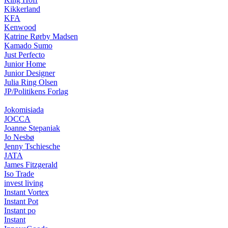
Kikkerland
KFA
Kenwood
Katrine Rørby Madsen
Kamado Sumo
Just Perfecto
Junior Home
Junior Designer
Julia Ring Olsen
JP/Politikens Forlag
Jokomisiada
JOCCA
Joanne Stepaniak
Jo Nesbø
Jenny Tschiesche
JATA
James Fitzgerald
Iso Trade
invest living
Instant Vortex
Instant Pot
Instant po
Instant