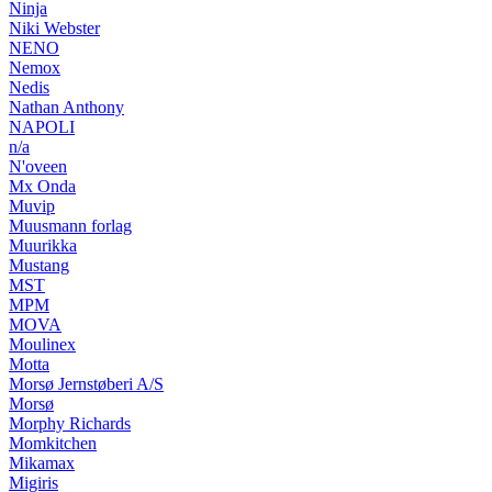
Ninja
Niki Webster
NENO
Nemox
Nedis
Nathan Anthony
NAPOLI
n/a
N'oveen
Mx Onda
Muvip
Muusmann forlag
Muurikka
Mustang
MST
MPM
MOVA
Moulinex
Motta
Morsø Jernstøberi A/S
Morsø
Morphy Richards
Momkitchen
Mikamax
Migiris