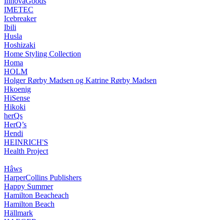
InnovaGoods
IMETEC
Icebreaker
Ibili
Husla
Hoshizaki
Home Styling Collection
Homa
HOLM
Holger Rørby Madsen og Katrine Rørby Madsen
Hkoenig
HiSense
Hikoki
herQs
HerQ’s
Hendi
HEINRICH'S
Health Project
Hâws
HarperCollins Publishers
Happy Summer
Hamilton Beacheach
Hamilton Beach
Hällmark