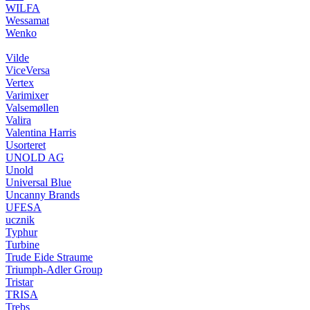
WILFA
Wessamat
Wenko
Vilde
ViceVersa
Vertex
Varimixer
Valsemøllen
Valira
Valentina Harris
Usorteret
UNOLD AG
Unold
Universal Blue
Uncanny Brands
UFESA
ucznik
Typhur
Turbine
Trude Eide Straume
Triumph-Adler Group
Tristar
TRISA
Trebs