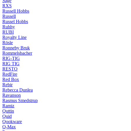
Sage
RXS
Russell Hobbs
Russell
Russel Hobbs
Ruhhy
RUBI
Royalty Line
Rösle
Ronneby Bruk
Rommelsbacher
RIG-TIG
RIG TIG
RESTO
RedFire
Red Box
Rebir
Rebecca Dunlea
Ravanson
Rasmus Smedstrup
Ramiz
Quttin
Quid
Qookware
Q-Max