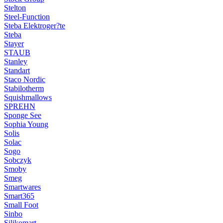
Stelton
Steel-Function
Steba Elektroger?te
Steba
Stayer
STAUB
Stanley
Standart
Staco Nordic
Stabilotherm
Squishmallows
SPREHN
Sponge See
Sophia Young
Solis
Solac
Sogo
Sobczyk
Smoby
Smeg
Smartwares
Smart365
Small Foot
Sinbo
Silikomart