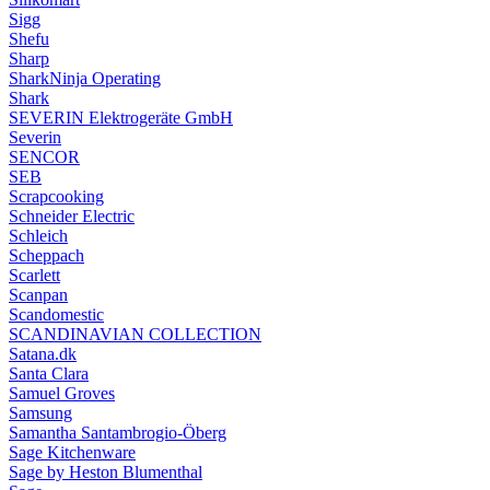
Sigg
Shefu
Sharp
SharkNinja Operating
Shark
SEVERIN Elektrogeräte GmbH
Severin
SENCOR
SEB
Scrapcooking
Schneider Electric
Schleich
Scheppach
Scarlett
Scanpan
Scandomestic
SCANDINAVIAN COLLECTION
Satana.dk
Santa Clara
Samuel Groves
Samsung
Samantha Santambrogio-Öberg
Sage Kitchenware
Sage by Heston Blumenthal