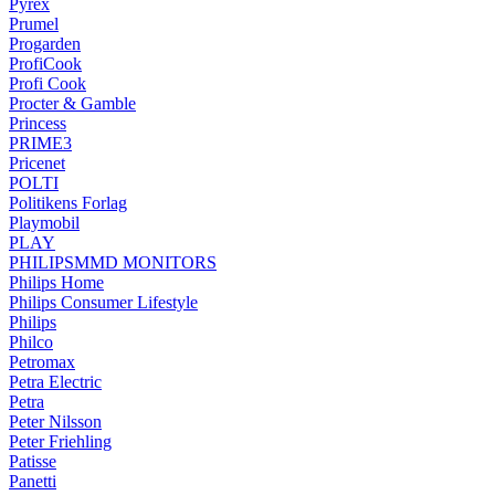
Pyrex
Prumel
Progarden
ProfiCook
Profi Cook
Procter & Gamble
Princess
PRIME3
Pricenet
POLTI
Politikens Forlag
Playmobil
PLAY
PHILIPSMMD MONITORS
Philips Home
Philips Consumer Lifestyle
Philips
Philco
Petromax
Petra Electric
Petra
Peter Nilsson
Peter Friehling
Patisse
Panetti