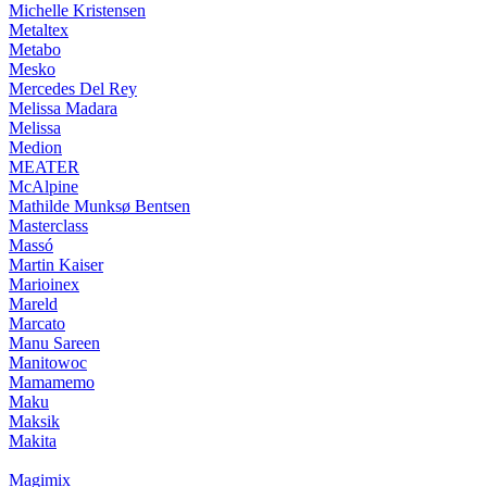
Michelle Kristensen
Metaltex
Metabo
Mesko
Mercedes Del Rey
Melissa Madara
Melissa
Medion
MEATER
McAlpine
Mathilde Munksø Bentsen
Masterclass
Massó
Martin Kaiser
Marioinex
Mareld
Marcato
Manu Sareen
Manitowoc
Mamamemo
Maku
Maksik
Makita
Magimix