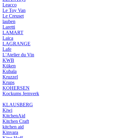
Leacco
Le Toy Van
Le Creuset
lauben
Laretti
LAMART
Laica
LAGRANGE
Lafe
L'Atelier du Vin
KWB
Küken
Kubala
Kruzzel
Krups
KOHERSEN
Kockums Jernverk
KLAUSBERG
Kiwi
KitchenAid
Kitchen Craft
kitchen aid
Kinvara
King Hoff