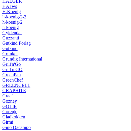
HAEGER
HÃ¢ws
H.Koenig
h-koenig-2-2
h-koenig-2
h-koenig
Gyldendal
Guzzanti
Gutkind Forlag
Gutkind
Grunkel
Grundig International
Grill'n'Go
Grill n GO
GreenPan
GreenChef
GREENCELL
GRAPHITE
Graef
Gozney
GOTIE
Gorenje
Gladkokken
Girmi
Gino Dacampo