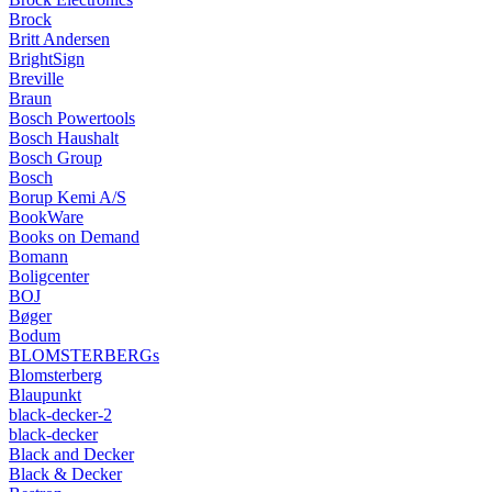
Brock
Britt Andersen
BrightSign
Breville
Braun
Bosch Powertools
Bosch Haushalt
Bosch Group
Bosch
Borup Kemi A/S
BookWare
Books on Demand
Bomann
Boligcenter
BOJ
Bøger
Bodum
BLOMSTERBERGs
Blomsterberg
Blaupunkt
black-decker-2
black-decker
Black and Decker
Black & Decker