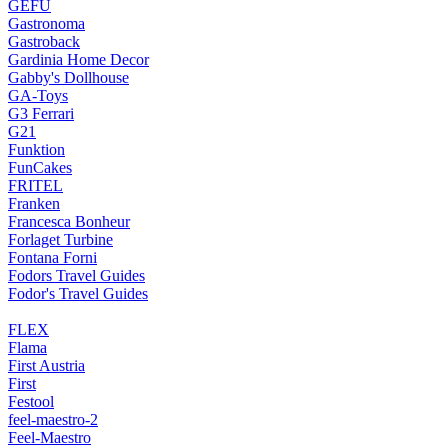
GEFU
Gastronoma
Gastroback
Gardinia Home Decor
Gabby's Dollhouse
GA-Toys
G3 Ferrari
G21
Funktion
FunCakes
FRITEL
Franken
Francesca Bonheur
Forlaget Turbine
Fontana Forni
Fodors Travel Guides
Fodor's Travel Guides
FLEX
Flama
First Austria
First
Festool
feel-maestro-2
Feel-Maestro