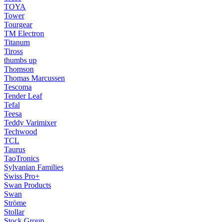
TOYA
Tower
Tourgear
TM Electron
Titanum
Tiross
thumbs up
Thomson
Thomas Marcussen
Tescoma
Tender Leaf
Tefal
Teesa
Teddy Varimixer
Techwood
TCL
Taurus
TaoTronics
Sylvanian Families
Swiss Pro+
Swan Products
Swan
Ströme
Stollar
Stock Group