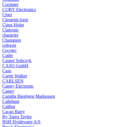
Cocinare
COBY Electronics
Cloer
Clementi forni
Claus Holm
Clatronic
character
Champion
celexon
Cecotec
Catler
Casper Sobczyk
CASO GmbH
Caso
Carrie Walker
CARLSEN
Camry Electronic
Camry
Camilla Biesbjerg Markussen
Callebaut
Calibat
Cacao Barry
By Tareq Taylor
BSH Hvidevarer A/S
Brock Electronics