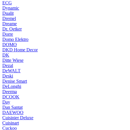
ECG
Dynamic
Dualit
Dremel
Dreame
Dr. Oetker
Dorre
Domo Elektro
DOMO
DKD Home Decor
DK
Ditte Wiese
Dezal
DeWALT
Deski
Denise Smart
DeLonghi
Deerma
DCOOK
Day
Dan Santat
DAEWOO
Cuisinier Deluxe
Cuisinart
Cuckoo