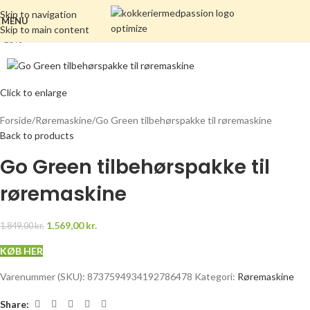
Skip to navigation
MENU
Skip to main content
-15%
Click to enlarge
Forside
Røremaskine
Go Green tilbehørspakke til røremaskine
Back to products
Go Green tilbehørspakke til
røremaskine
1.569,00
kr.
1.849,00
kr.
KØB HER
Varenummer (SKU):
8737594934192786478
Kategori:
Røremaskine
Share: