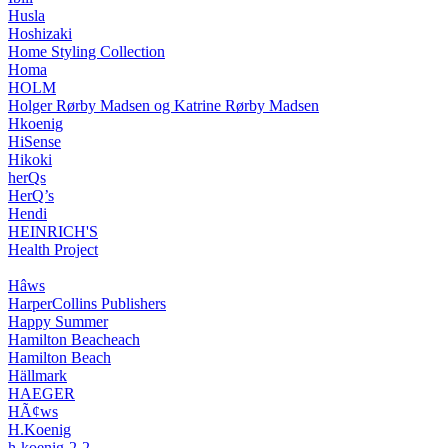
Husla
Hoshizaki
Home Styling Collection
Homa
HOLM
Holger Rørby Madsen og Katrine Rørby Madsen
Hkoenig
HiSense
Hikoki
herQs
HerQ’s
Hendi
HEINRICH'S
Health Project
Hâws
HarperCollins Publishers
Happy Summer
Hamilton Beacheach
Hamilton Beach
Hällmark
HAEGER
HÃ¢ws
H.Koenig
h-koenig-2-2