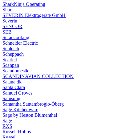
SharkNinja Operating
Shark
SEVERIN Elektrogeräte GmbH
Severin
SENCOR
SEB
Scrapcooking
Schneider Electric
Schleich
Scheppach
Scarlett
Scanpan
Scandomestic
SCANDINAVIAN COLLECTION
Satana.dk
Santa Clara
Samuel Groves
Samsung
Samantha Santambrogio-Öberg
Sage Kitchenware
Sage by Heston Blumenthal
Sage
RXS
Russell Hobbs
Russell