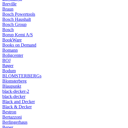
Breville
Braun
Bosch Powertools
Bosch Haushalt
Bosch Group
Bosch
Borup Kemi A/S
BookWare
Books on Demand
Bomann
Boligcenter
BOJ
Bøger
Bodum
BLOMSTERBERGs
Blomsterberg
Blaupunkt
black-decker-2
black-decker
Black and Decker
Black & Decker
Bestron
Bertazzoni
Berlingerhaus
Beper