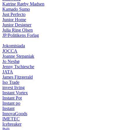
Katrine Rørby Madsen
Kamado Sumo
Just Perfecto
Junior Home
Junior Designer
Julia Ring Olsen
JP/Politikens Forlag
Jokomisiada
JOCCA
Joanne Stepaniak
Jo Nesbø
Jenny Tschiesche
JATA
James Fitzgerald
Iso Trade
invest living
Instant Vortex
Instant Pot
Instant po
Instant
InnovaGoods
IMETEC
Icebreaker
Ibili