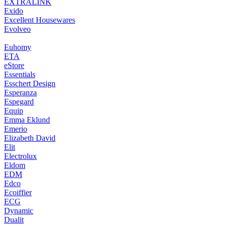
EXTRALINK
Exido
Excellent Housewares
Evolveo
Euhomy
ETA
eStore
Essentials
Esschert Design
Esperanza
Espegard
Equip
Emma Eklund
Emerio
Elizabeth David
Elit
Electrolux
Eldom
EDM
Edco
Ecoiffier
ECG
Dynamic
Dualit