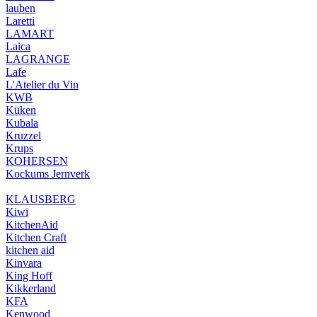
lauben
Laretti
LAMART
Laica
LAGRANGE
Lafe
L'Atelier du Vin
KWB
Küken
Kubala
Kruzzel
Krups
KOHERSEN
Kockums Jernverk
KLAUSBERG
Kiwi
KitchenAid
Kitchen Craft
kitchen aid
Kinvara
King Hoff
Kikkerland
KFA
Kenwood