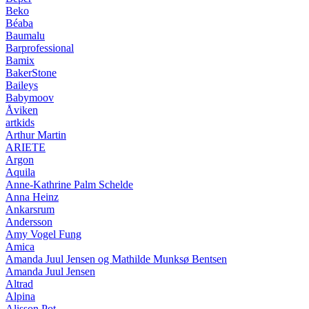
Beko
Béaba
Baumalu
Barprofessional
Bamix
BakerStone
Baileys
Babymoov
Åviken
artkids
Arthur Martin
ARIETE
Argon
Aquila
Anne-Kathrine Palm Schelde
Anna Heinz
Ankarsrum
Andersson
Amy Vogel Fung
Amica
Amanda Juul Jensen og Mathilde Munksø Bentsen
Amanda Juul Jensen
Altrad
Alpina
Alisson Pot