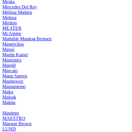
Mesko
Mercedes Del Rey
Melissa Madara
Melissa
Medion
MEATER
McAlpine
Mathilde Munksø Bentsen
Masterclass
Massó
Martin Kaiser
Marioinex
Mareld
Marcato
Manu Sareen
Manitowoc
Mamamemo
Maku
Maksik
Makita
Magimix
MAESTRO
Maegan Brown
LUND