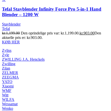
Tefal Stavblender Infinity Force Pro 5-in-1 Hand
Blender – 1200 W
Stavblender
Tefal
kr.1,199.00
Den oprindelige pris var: kr.1,199.00.
kr.903.00
Den
aktuelle pris er: kr.903.00.
KØB HER
Zyliss
Zyle
ZWILLING J.A. Henckels
Zwilling
Zilan
ZELMER
ZEEGMA
YATO
Xiaomi
WMF
Witt
WILFA
Wessamat
Wenko