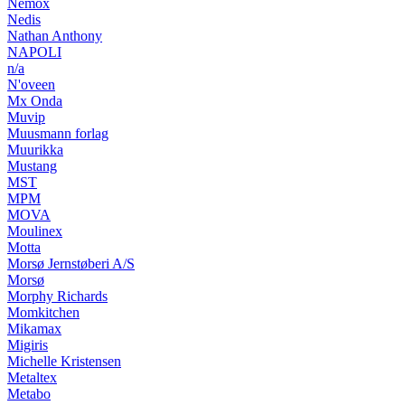
Nemox
Nedis
Nathan Anthony
NAPOLI
n/a
N'oveen
Mx Onda
Muvip
Muusmann forlag
Muurikka
Mustang
MST
MPM
MOVA
Moulinex
Motta
Morsø Jernstøberi A/S
Morsø
Morphy Richards
Momkitchen
Mikamax
Migiris
Michelle Kristensen
Metaltex
Metabo