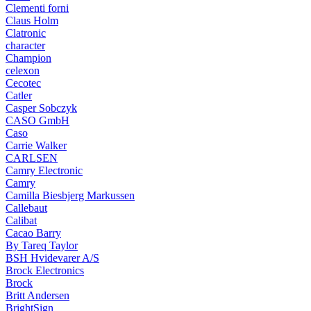
Clementi forni
Claus Holm
Clatronic
character
Champion
celexon
Cecotec
Catler
Casper Sobczyk
CASO GmbH
Caso
Carrie Walker
CARLSEN
Camry Electronic
Camry
Camilla Biesbjerg Markussen
Callebaut
Calibat
Cacao Barry
By Tareq Taylor
BSH Hvidevarer A/S
Brock Electronics
Brock
Britt Andersen
BrightSign