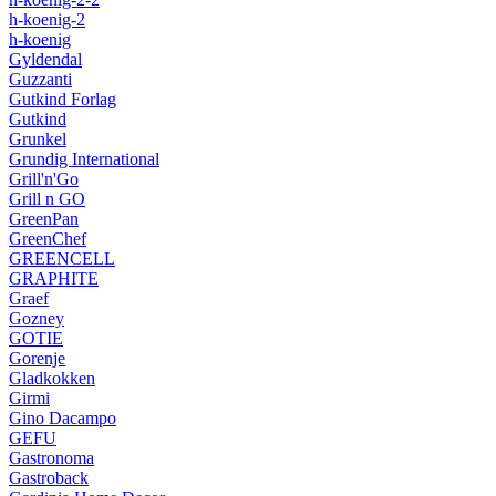
h-koenig-2
h-koenig
Gyldendal
Guzzanti
Gutkind Forlag
Gutkind
Grunkel
Grundig International
Grill'n'Go
Grill n GO
GreenPan
GreenChef
GREENCELL
GRAPHITE
Graef
Gozney
GOTIE
Gorenje
Gladkokken
Girmi
Gino Dacampo
GEFU
Gastronoma
Gastroback