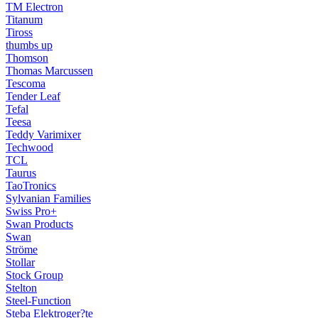
TM Electron
Titanum
Tiross
thumbs up
Thomson
Thomas Marcussen
Tescoma
Tender Leaf
Tefal
Teesa
Teddy Varimixer
Techwood
TCL
Taurus
TaoTronics
Sylvanian Families
Swiss Pro+
Swan Products
Swan
Ströme
Stollar
Stock Group
Stelton
Steel-Function
Steba Elektroger?te