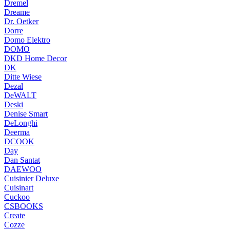
Dremel
Dreame
Dr. Oetker
Dorre
Domo Elektro
DOMO
DKD Home Decor
DK
Ditte Wiese
Dezal
DeWALT
Deski
Denise Smart
DeLonghi
Deerma
DCOOK
Day
Dan Santat
DAEWOO
Cuisinier Deluxe
Cuisinart
Cuckoo
CSBOOKS
Create
Cozze