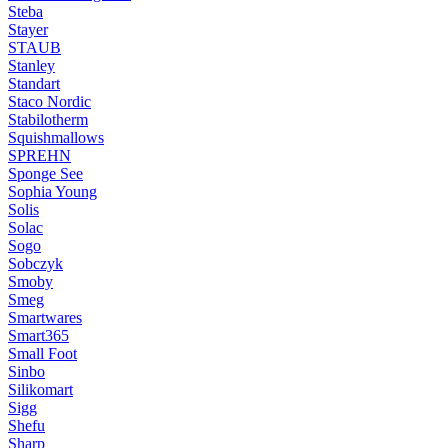
Steba
Stayer
STAUB
Stanley
Standart
Staco Nordic
Stabilotherm
Squishmallows
SPREHN
Sponge See
Sophia Young
Solis
Solac
Sogo
Sobczyk
Smoby
Smeg
Smartwares
Smart365
Small Foot
Sinbo
Silikomart
Sigg
Shefu
Sharp