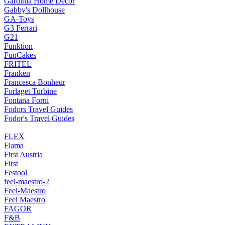
Gardinia Home Decor
Gabby's Dollhouse
GA-Toys
G3 Ferrari
G21
Funktion
FunCakes
FRITEL
Franken
Francesca Bonheur
Forlaget Turbine
Fontana Forni
Fodors Travel Guides
Fodor's Travel Guides
FLEX
Flama
First Austria
First
Festool
feel-maestro-2
Feel-Maestro
Feel Maestro
FAGOR
F&B