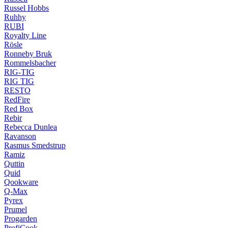
Russel Hobbs
Ruhhy
RUBI
Royalty Line
Rösle
Ronneby Bruk
Rommelsbacher
RIG-TIG
RIG TIG
RESTO
RedFire
Red Box
Rebir
Rebecca Dunlea
Ravanson
Rasmus Smedstrup
Ramiz
Quttin
Quid
Qookware
Q-Max
Pyrex
Prumel
Progarden
ProfiCook