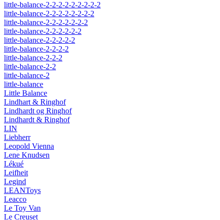
little-balance-2-2-2-2-2-2-2-2-2
little-balance-2-2-2-2-2-2-2-2
little-balance-2-2-2-2-2-2-2
little-balance-2-2-2-2-2-2
little-balance-2-2-2-2-2
little-balance-2-2-2-2
little-balance-2-2-2
little-balance-2-2
little-balance-2
little-balance
Little Balance
Lindhart & Ringhof
Lindhardt og Ringhof
Lindhardt & Ringhof
LIN
Liebherr
Leopold Vienna
Lene Knudsen
Lékué
Leifheit
Legind
LEANToys
Leacco
Le Toy Van
Le Creuset