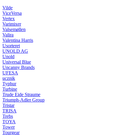
Vilde
ViceVersa
Vertex
Varimixer
Valsemøllen
Valira
Valentina Harris
Usorteret
UNOLD AG
Unold
Universal Blue
Uncanny Brands
UFESA
ucznik
Typhur
Turbine
Trude Eide Straume
Triumph-Adler Group
Tristar
TRISA
Trebs
TOYA
Tower
Tourgear