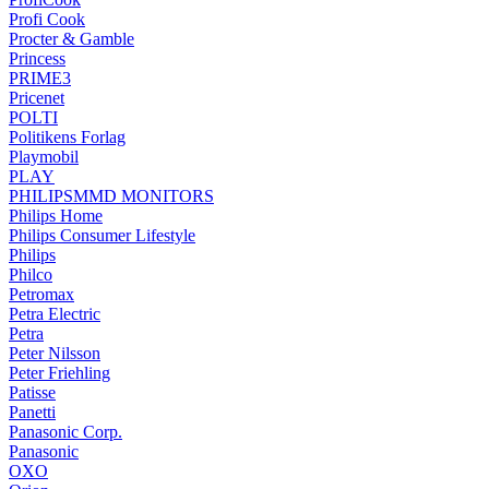
Profi Cook
Procter & Gamble
Princess
PRIME3
Pricenet
POLTI
Politikens Forlag
Playmobil
PLAY
PHILIPSMMD MONITORS
Philips Home
Philips Consumer Lifestyle
Philips
Philco
Petromax
Petra Electric
Petra
Peter Nilsson
Peter Friehling
Patisse
Panetti
Panasonic Corp.
Panasonic
OXO