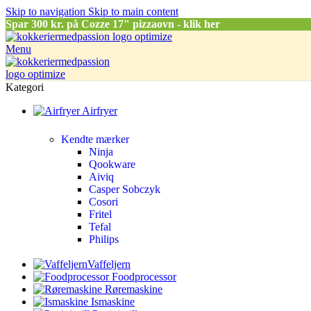
Skip to navigation
Skip to main content
Spar
300 kr. på Cozze 17" pizzaovn - klik her
Menu
Kategori
Airfryer
Kendte mærker
Ninja
Qookware
Aiviq
Casper Sobczyk
Cosori
Fritel
Tefal
Philips
Vaffeljern
Foodprocessor
Røremaskine
Ismaskine