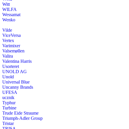
Witt
WILFA
Wessamat
Wenko
Vilde
ViceVersa
Vertex
Varimixer
Valsemøllen
Valira
Valentina Harris
Usorteret
UNOLD AG
Unold
Universal Blue
Uncanny Brands
UFESA
ucznik
Typhur
Turbine
Trude Eide Straume
Triumph-Adler Group
Tristar
TRISA