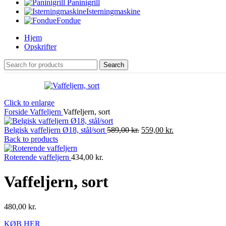
Paninigrill
Isterningmaskine
Fondue
Hjem
Opskrifter
Search
Click to enlarge
Forside
Vaffeljern
Vaffeljern, sort
Belgisk vaffeljern Ø18, stål/sort
589,00
kr.
559,00
kr.
Back to products
Roterende vaffeljern
434,00
kr.
Vaffeljern, sort
480,00
kr.
KØB HER