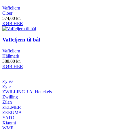
Vaffeljern
Cloer
574,00
kr.
KØB HER
Vaffeljern til bål
Vaffeljern
Hällmark
388,00
kr.
KØB HER
Zyliss
Zyle
ZWILLING J.A. Henckels
Zwilling
Zilan
ZELMER
ZEEGMA
YATO
Xiaomi
WMF