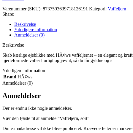
Varenummer (SKU):
8737593639718126191
Kategori:
Vaffeljern
Share:
Beskrivelse
Yderligere information
Anmeldelser (0)
Beskrivelse
Skab kærlige øjeblikke med HÃ¢ws vaffeljernet – en elegant og kraft
hjerteformede vafler hurtigt og jævnt, så du får gyldne og s
Yderligere information
Brand
HÃ¢ws
Anmeldelser (0)
Anmeldelser
Der er endnu ikke nogle anmeldelser.
Vær den første til at anmelde “Vaffeljern, sort”
Din e-mailadresse vil ikke blive publiceret.
Krævede felter er marker