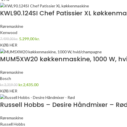
KWL90.124SI Chef Patissier XL køkkenma
Røremaskine
Kenwood
5.299,00
kr.
7.499,00
kr.
KØB HER
MUM5XW20 køkkenmaskine, 1000 W, h
Røremaskine
Bosch
kr.2,435.00
kr.3,319.00
KØB HER
Russell Hobbs – Desire Håndmixer – Rø
Røremaskine
Russell Hobbs