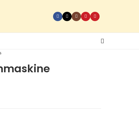
s
nmaskine