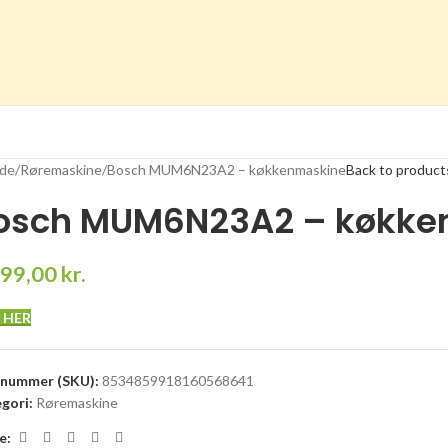
ide
Røremaskine
Bosch MUM6N23A2 – køkkenmaskine
Back to product
osch MUM6N23A2 – køkke
699,00
kr.
 HER
enummer (SKU):
8534859918160568641
gori:
Røremaskine
e: