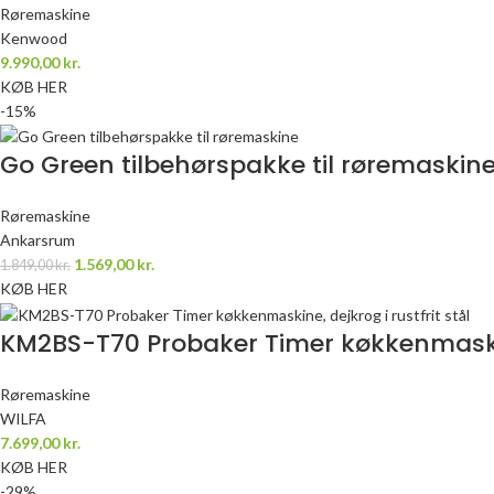
Røremaskine
Kenwood
9.990,00
kr.
KØB HER
-15%
Go Green tilbehørspakke til røremaskin
Røremaskine
Ankarsrum
1.569,00
kr.
1.849,00
kr.
KØB HER
KM2BS-T70 Probaker Timer køkkenmaskine,
Røremaskine
WILFA
7.699,00
kr.
KØB HER
-29%