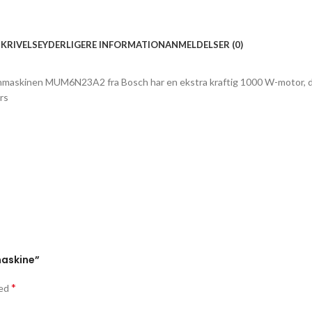
KRIVELSE
YDERLIGERE INFORMATION
ANMELDELSER (0)
inen MUM6N23A2 fra Bosch har en ekstra kraftig 1000 W-motor, der æ
rs
maskine”
*
med